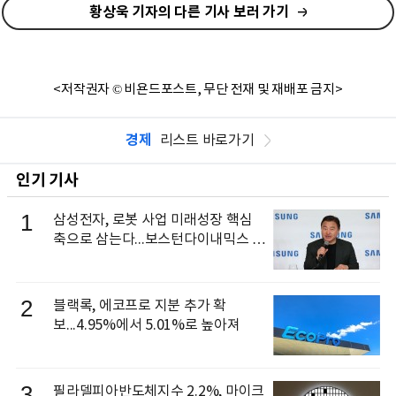
황상욱 기자의 다른 기사 보러 가기
<저작권자 © 비욘드포스트, 무단 전재 및 재배포 금지>
경제
리스트 바로가기
인기 기사
1
삼성전자, 로봇 사업 미래성장 핵심
축으로 삼는다...보스턴다이내믹스 출
신 이동건 부사장, 로보틱스 전략팀장
으로 선임
2
블랙록, 에코프로 지분 추가 확
보...4.95%에서 5.01%로 높아져
3
필라델피아반도체지수 2.2%, 마이크