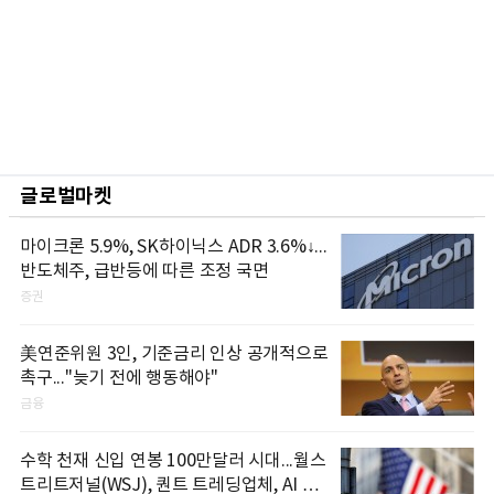
글로벌마켓
마이크론 5.9%, SK하이닉스 ADR 3.6%↓...
반도체주, 급반등에 따른 조정 국면
증권
美연준위원 3인, 기준금리 인상 공개적으로
촉구..."늦기 전에 행동해야"
금융
수학 천재 신입 연봉 100만달러 시대...월스
트리트저널(WSJ), 퀀트 트레딩업체, AI 기