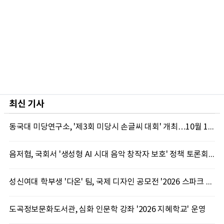
최신 기사
동국대 미당연구소, '제3회 미당시 손글씨 대회' 개최…10월 12일까지 접수
음저협, 국회서 '생성형 AI 시대 음악 창작자 보호' 정책 토론회 10일 개최
성신여대 학부생 '다온' 팀, 국제 디자인 공모전 '2026 스파크 어워드' 동상 수상
도곡정보문화도서관, 심화 인문학 강좌 '2026 지혜학교' 운영