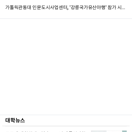
가톨릭관동대 인문도시사업센터, '강릉국가유산야행' 참가 시민 15명 모집
대학뉴스