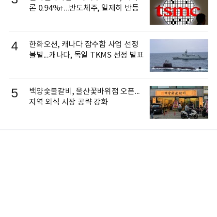
론 0.94%↑...반도체주, 일제히 반등
4
한화오션, 캐나다 잠수함 사업 선정
불발...캐나다, 독일 TKMS 선정 발표
5
백양숯불갈비, 울산꽃바위점 오픈...
지역 외식 시장 공략 강화