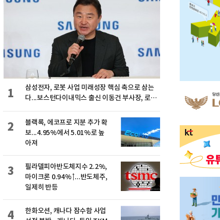
삼성전자, 로봇 사업 미래성장 핵심 축으로 삼는
1
다...보스턴다이내믹스 출신 이동건 부사장, 로보
틱스 전략팀장으로 선임
블랙록, 에코프로 지분 추가 확
2
보...4.95%에서 5.01%로 높
아져
필라델피아반도체지수 2.2%,
3
마이크론 0.94%↑...반도체주,
일제히 반등
한화오션, 캐나다 잠수함 사업
4