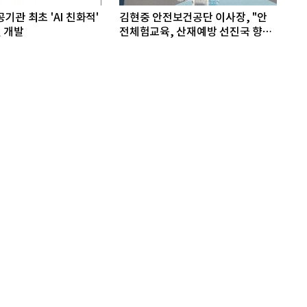
기관 최초 'AI 친화적'
김현중 안전보건공단 이사장, "안
 개발
전체험교육, 산재예방 선진국 향한
첫걸음"