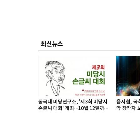
최신뉴스
동국대 미당연구소, '제3회 미당시
음저협, 국회
손글씨 대회' 개최…10월 12일까지
악 창작자 보
접수
개최