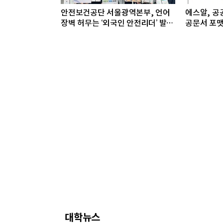
안전보건공단 서울광역본부, 언어
에스알, 공공
장벽 허무는 ‘외국인 안전리더’ 발대
공문서 포맷
식 개최
대학뉴스