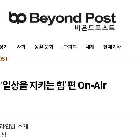
정치
사회
생활·문화
IT·과학
세계
전체기사
OST
‘일상을 지키는 힘’ 편 On-Air
 라인업 소개
영상