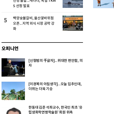
선정 불발...캐나다, 독일 TKM
S 선정 발표
백양숯불갈비, 울산꽃바위점
5
오픈...지역 외식 시장 공략 강
화
오피니언
[신형범의 千글자]...위대한 편안함, 의
자
[이경복의 아침생각]...오늘 입추인데,
더위는 더욱 기승
한동대 김준 석좌교수, 한국인 최초 ‘유
럽생화학연맹학술원’ 회원 위촉