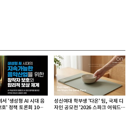
서 '생성형 AI 시대 음
성신여대 학부생 '다온' 팀, 국제 디
호' 정책 토론회 10일
자인 공모전 '2026 스파크 어워드'
동상 수상