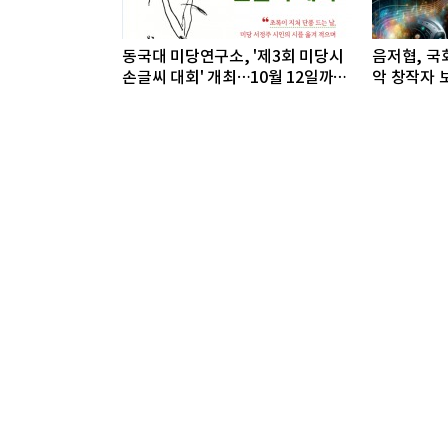
동국대 미당연구소, '제3회 미당시
음저협, 국회
손글씨 대회' 개최…10월 12일까지
악 창작자 보
접수
개최