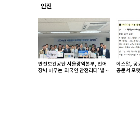
안전
안전보건공단 서울광역본부, 언어
에스알, 공공
장벽 허무는 ‘외국인 안전리더’ 발대
공문서 포맷
식 개최