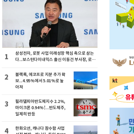
삼성전자, 로봇 사업 미래성장 핵심 축으로 삼는
1
다...보스턴다이내믹스 출신 이동건 부사장, 로보
틱스 전략팀장으로 선임
블랙록, 에코프로 지분 추가 확
2
보...4.95%에서 5.01%로 높
아져
필라델피아반도체지수 2.2%,
3
마이크론 0.94%↑...반도체주,
일제히 반등
한화오션, 캐나다 잠수함 사업
4