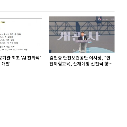
기관 최초 'AI 친화적'
김현중 안전보건공단 이사장, "안
 개발
전체험교육, 산재예방 선진국 향한
첫걸음"