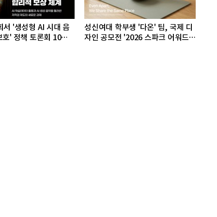
서 '생성형 AI 시대 음
성신여대 학부생 '다온' 팀, 국제 디
호' 정책 토론회 10일
자인 공모전 '2026 스파크 어워드'
동상 수상