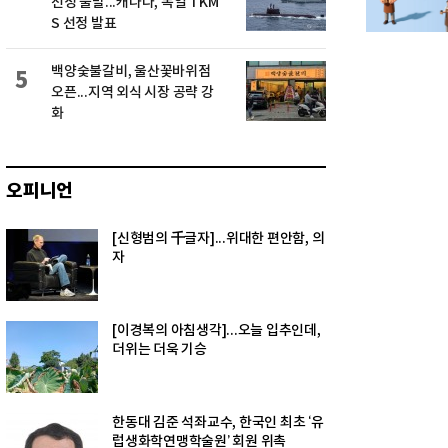
선정 불발...캐나다, 독일 TKM
S 선정 발표
백양숯불갈비, 울산꽃바위점
5
오픈...지역 외식 시장 공략 강
화
오피니언
[신형범의 千글자]...위대한 편안함, 의
자
[이경복의 아침생각]...오늘 입추인데,
더위는 더욱 기승
한동대 김준 석좌교수, 한국인 최초 ‘유
럽생화학연맹학술원’ 회원 위촉