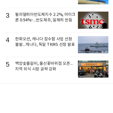
3
필라델피아반도체지수 2.2%, 마이크
론 0.94%↑...반도체주, 일제히 반등
4
한화오션, 캐나다 잠수함 사업 선정
불발...캐나다, 독일 TKMS 선정 발표
5
백양숯불갈비, 울산꽃바위점 오픈...
지역 외식 시장 공략 강화