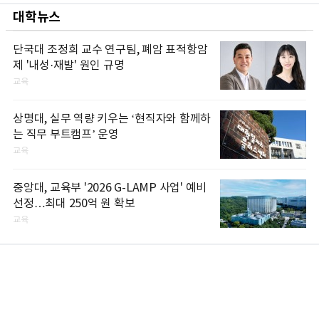
대학뉴스
단국대 조정희 교수 연구팀, 폐암 표적항암
제 '내성·재발' 원인 규명
교육
상명대, 실무 역량 키우는 ‘현직자와 함께하
는 직무 부트캠프’ 운영
교육
중앙대, 교육부 '2026 G-LAMP 사업' 예비
선정…최대 250억 원 확보
교육