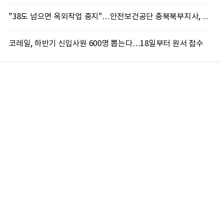
"38도 넘으면 옥외작업 중지"…안전보건공단 충북북부지사, 코레일과 폭염 예방 캠페인
코레일, 하반기 신입사원 600명 뽑는다…18일부터 원서 접수