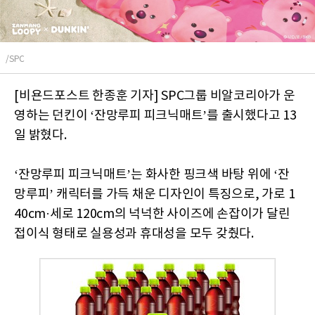
/SPC
[비욘드포스트 한종훈 기자] SPC그룹 비알코리아가 운
영하는 던킨이 ‘잔망루피 피크닉매트’를 출시했다고 13
일 밝혔다.
‘잔망루피 피크닉매트’는 화사한 핑크색 바탕 위에 ‘잔
망루피’ 캐릭터를 가득 채운 디자인이 특징으로, 가로 1
40cm·세로 120cm의 넉넉한 사이즈에 손잡이가 달린
접이식 형태로 실용성과 휴대성을 모두 갖췄다.