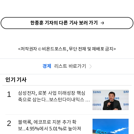
한종훈 기자의 다른 기사 보러 가기
<저작권자 © 비욘드포스트, 무단 전재 및 재배포 금지>
경제
리스트 바로가기
인기 기사
1
삼성전자, 로봇 사업 미래성장 핵심
축으로 삼는다...보스턴다이내믹스 출
신 이동건 부사장, 로보틱스 전략팀장
으로 선임
2
블랙록, 에코프로 지분 추가 확
보...4.95%에서 5.01%로 높아져