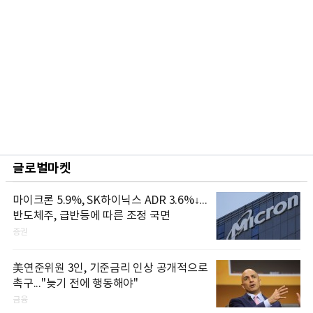
글로벌마켓
마이크론 5.9%, SK하이닉스 ADR 3.6%↓...
반도체주, 급반등에 따른 조정 국면
증권
美연준위원 3인, 기준금리 인상 공개적으로
촉구..."늦기 전에 행동해야"
금융