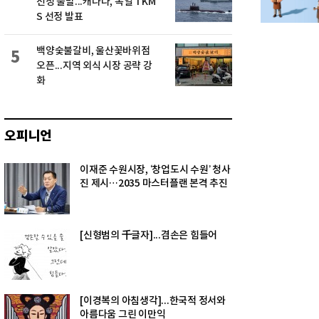
선정 불발...캐나다, 독일 TKM
S 선정 발표
백양숯불갈비, 울산꽃바위점
5
오픈...지역 외식 시장 공략 강
화
오피니언
이재준 수원시장, ‘창업도시 수원’ 청사
진 제시…2035 마스터플랜 본격 추진
[신형범의 千글자]...겸손은 힘들어
[이경복의 아침생각]...한국적 정서와
아름다움 그린 이만익