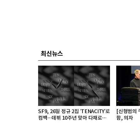
최신뉴스
SF9, 26일 정규 2집 ‘TENACITY’로
[신형범의 
컴백…데뷔 10주년 맞아 다채로운
함, 의자
활동 예고