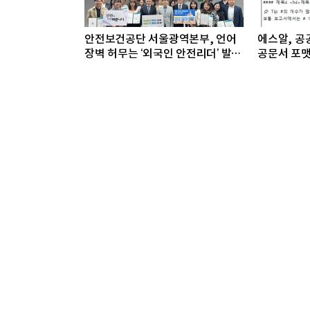
안전보건공단 서울광역본부, 언어
에스알, 공공
장벽 허무는 ‘외국인 안전리더’ 발대
공문서 포맷
식 개최