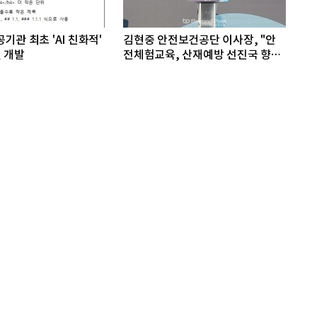
기관 최초 'AI 친화적'
김현중 안전보건공단 이사장, "안
 개발
전체험교육, 산재예방 선진국 향한
첫걸음"