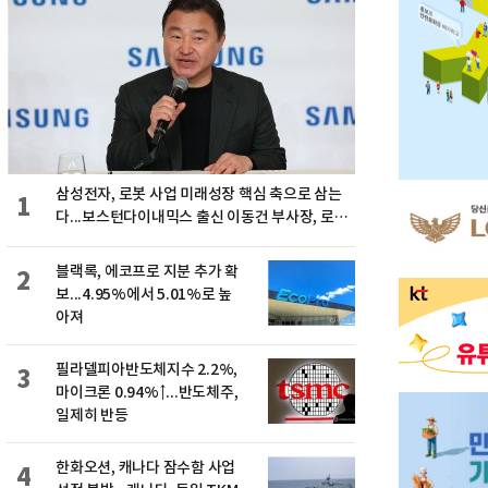
삼성전자, 로봇 사업 미래성장 핵심 축으로 삼는
1
다...보스턴다이내믹스 출신 이동건 부사장, 로보
틱스 전략팀장으로 선임
블랙록, 에코프로 지분 추가 확
2
보...4.95%에서 5.01%로 높
아져
필라델피아반도체지수 2.2%,
3
마이크론 0.94%↑...반도체주,
일제히 반등
한화오션, 캐나다 잠수함 사업
4