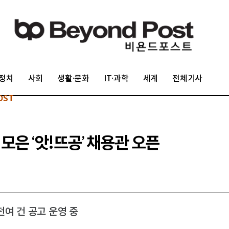
정치
사회
생활·문화
IT·과학
세계
전체기사
OST
모은 ‘앗!뜨공’ 채용관 오픈
여 건 공고 운영 중