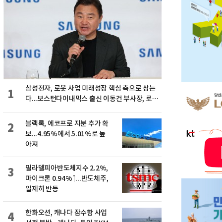
삼성전자, 로봇 사업 미래성장 핵심 축으로 삼는
1
다...보스턴다이내믹스 출신 이동건 부사장, 로보
틱스 전략팀장으로 선임
블랙록, 에코프로 지분 추가 확
2
보...4.95%에서 5.01%로 높
아져
필라델피아반도체지수 2.2%,
3
마이크론 0.94%↑...반도체주,
일제히 반등
한화오션, 캐나다 잠수함 사업
4