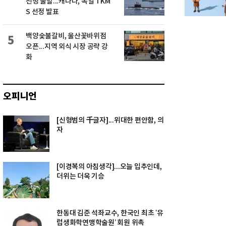
선정 불발...캐나다, 독일 TKM
S 선정 발표
백양숯불갈비, 울산꽃바위점
5
오픈...지역 외식 시장 공략 강
화
오피니언
[신형범의 千글자]...위대한 편안함, 의
자
[이경복의 아침생각]...오늘 입추인데,
더위는 더욱 기승
한동대 김준 석좌교수, 한국인 최초 ‘유
럽생화학연맹학술원’ 회원 위촉