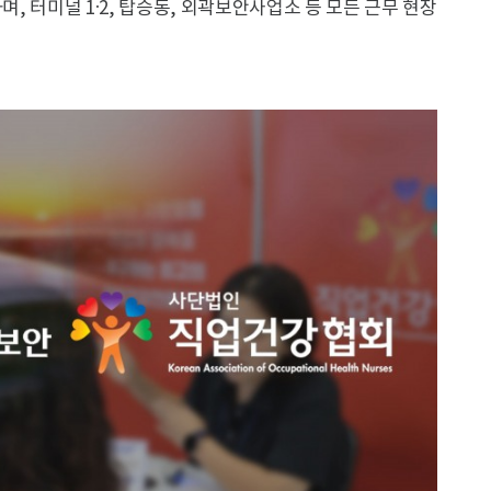
며, 터미널 1·2, 탑승동, 외곽보안사업소 등 모든 근무 현장