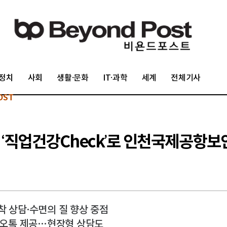
정치
사회
생활·문화
IT·과학
세계
전체기사
OST
 ‘직업건강Check’로 인천국제공항보
밀착 상담·수면의 질 향상 중점
카카오톡 제공…현장형 상담도