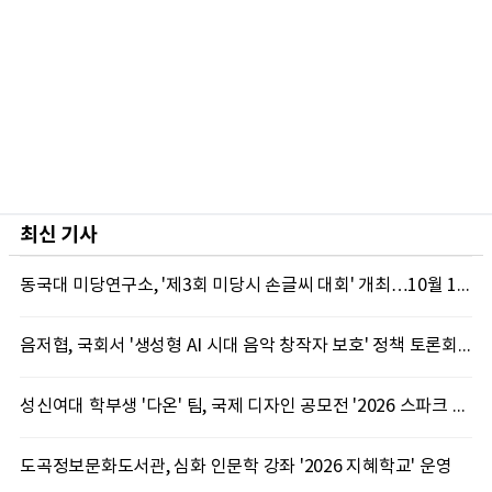
최신 기사
동국대 미당연구소, '제3회 미당시 손글씨 대회' 개최…10월 12일까지 접수
음저협, 국회서 '생성형 AI 시대 음악 창작자 보호' 정책 토론회 10일 개최
성신여대 학부생 '다온' 팀, 국제 디자인 공모전 '2026 스파크 어워드' 동상 수상
도곡정보문화도서관, 심화 인문학 강좌 '2026 지혜학교' 운영