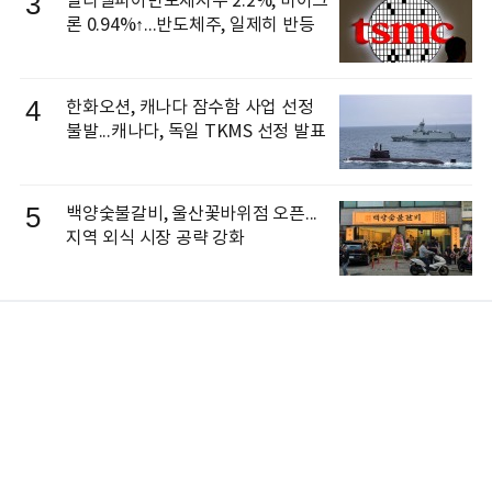
3
필라델피아반도체지수 2.2%, 마이크
론 0.94%↑...반도체주, 일제히 반등
4
한화오션, 캐나다 잠수함 사업 선정
불발...캐나다, 독일 TKMS 선정 발표
5
백양숯불갈비, 울산꽃바위점 오픈...
지역 외식 시장 공략 강화