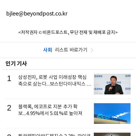
bjlee@beyondpost.co.kr
<저작권자 © 비욘드포스트, 무단 전재 및 재배포 금지>
사회
리스트 바로가기
인기 기사
1
삼성전자, 로봇 사업 미래성장 핵심
축으로 삼는다...보스턴다이내믹스 출
신 이동건 부사장, 로보틱스 전략팀장
으로 선임
2
블랙록, 에코프로 지분 추가 확
보...4.95%에서 5.01%로 높아져