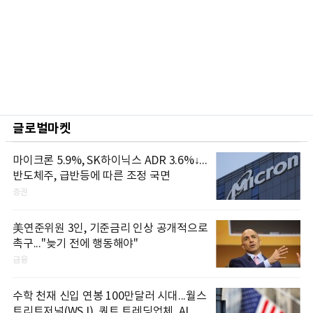
글로벌마켓
마이크론 5.9%, SK하이닉스 ADR 3.6%↓...
반도체주, 급반등에 따른 조정 국면
증권
美연준위원 3인, 기준금리 인상 공개적으로
촉구..."늦기 전에 행동해야"
금융
수학 천재 신입 연봉 100만달러 시대...월스
트리트저널(WSJ), 퀀트 트레딩업체, AI 기