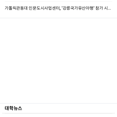
가톨릭관동대 인문도시사업센터, '강릉국가유산야행' 참가 시민 15명 모집
대학뉴스