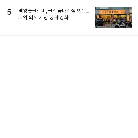
5
백양숯불갈비, 울산꽃바위점 오픈...
지역 외식 시장 공략 강화