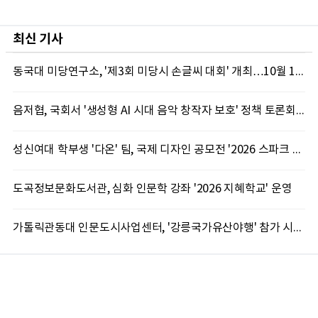
최신 기사
동국대 미당연구소, '제3회 미당시 손글씨 대회' 개최…10월 12일까지 접수
음저협, 국회서 '생성형 AI 시대 음악 창작자 보호' 정책 토론회 10일 개최
성신여대 학부생 '다온' 팀, 국제 디자인 공모전 '2026 스파크 어워드' 동상 수상
도곡정보문화도서관, 심화 인문학 강좌 '2026 지혜학교' 운영
가톨릭관동대 인문도시사업센터, '강릉국가유산야행' 참가 시민 15명 모집