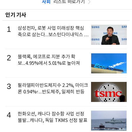
사회
리스트 바로가기
인기 기사
1
삼성전자, 로봇 사업 미래성장 핵심
축으로 삼는다...보스턴다이내믹스 출
신 이동건 부사장, 로보틱스 전략팀장
으로 선임
2
블랙록, 에코프로 지분 추가 확
보...4.95%에서 5.01%로 높아져
3
필라델피아반도체지수 2.2%, 마이크
론 0.94%↑...반도체주, 일제히 반등
4
한화오션, 캐나다 잠수함 사업 선정
불발...캐나다, 독일 TKMS 선정 발표