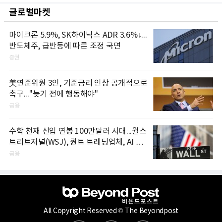
글로벌마켓
마이크론 5.9%, SK하이닉스 ADR 3.6%↓...
반도체주, 급반등에 따른 조정 국면
증권
美연준위원 3인, 기준금리 인상 공개적으로
촉구..."늦기 전에 행동해야"
금융
수학 천재 신입 연봉 100만달러 시대...월스
트리트저널(WSJ), 퀀트 트레딩업체, AI 기
업들 인재 확보 경쟁
금융
All Copyright Reserved © The Beyondpost