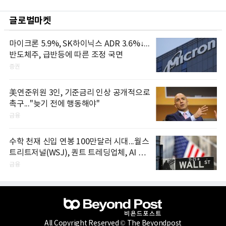
글로벌마켓
마이크론 5.9%, SK하이닉스 ADR 3.6%↓...
반도체주, 급반등에 따른 조정 국면
증권
美연준위원 3인, 기준금리 인상 공개적으로
촉구..."늦기 전에 행동해야"
금융
수학 천재 신입 연봉 100만달러 시대...월스
트리트저널(WSJ), 퀀트 트레딩업체, AI 기
업들 인재 확보 경쟁
금융
All Copyright Reserved © The Beyondpost