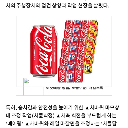
차의 주행장치의 점검 상황과 작업 현장을 살폈다.
특히, 승차감과 안전성을 높이기 위한 ▲차바퀴 마모상
태 조정 작업(차륜삭정) ▲차축 회전을 부드럽게 하는
‘베어링’ ▲차바퀴와 레일 마찰면을 조정하는 ‘차륜답