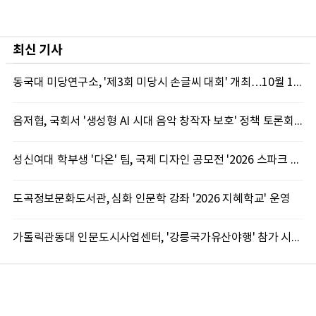
최신 기사
동국대 미당연구소, '제3회 미당시 손글씨 대회' 개최…10월 12일까지 접수
음저협, 국회서 '생성형 AI 시대 음악 창작자 보호' 정책 토론회 10일 개최
성신여대 학부생 '다온' 팀, 국제 디자인 공모전 '2026 스파크 어워드' 동상 수상
도곡정보문화도서관, 심화 인문학 강좌 '2026 지혜학교' 운영
가톨릭관동대 인문도시사업센터, '강릉국가유산야행' 참가 시민 15명 모집