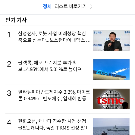
정치
리스트 바로가기
인기 기사
1
삼성전자, 로봇 사업 미래성장 핵심
축으로 삼는다...보스턴다이내믹스 출
신 이동건 부사장, 로보틱스 전략팀장
으로 선임
2
블랙록, 에코프로 지분 추가 확
보...4.95%에서 5.01%로 높아져
3
필라델피아반도체지수 2.2%, 마이크
론 0.94%↑...반도체주, 일제히 반등
4
한화오션, 캐나다 잠수함 사업 선정
불발...캐나다, 독일 TKMS 선정 발표