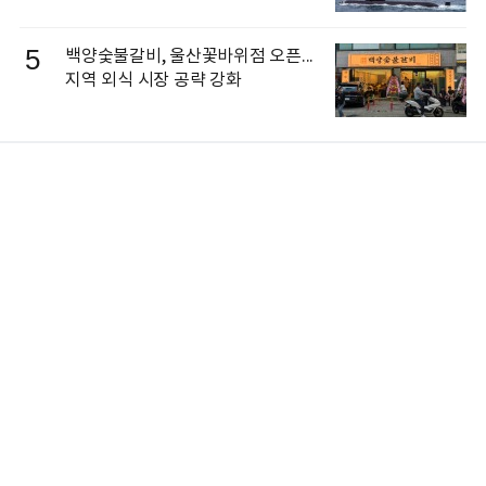
5
백양숯불갈비, 울산꽃바위점 오픈...
지역 외식 시장 공략 강화