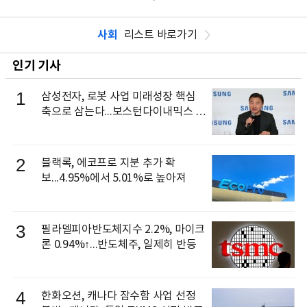
사회
리스트 바로가기
인기 기사
1
삼성전자, 로봇 사업 미래성장 핵심
축으로 삼는다...보스턴다이내믹스 출
신 이동건 부사장, 로보틱스 전략팀장
으로 선임
2
블랙록, 에코프로 지분 추가 확
보...4.95%에서 5.01%로 높아져
3
필라델피아반도체지수 2.2%, 마이크
론 0.94%↑...반도체주, 일제히 반등
4
한화오션, 캐나다 잠수함 사업 선정