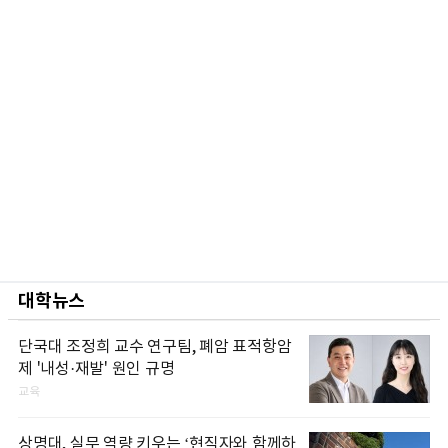
대학뉴스
단국대 조정희 교수 연구팀, 폐암 표적항암
제 '내성·재발' 원인 규명
교육
상명대, 실무 역량 키우는 ‘현직자와 함께하