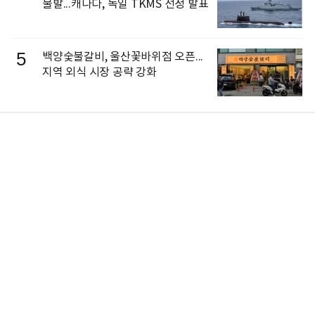
불발...캐나다, 독일 TKMS 선정 발표
5
백양숯불갈비, 울산꽃바위점 오픈...
지역 외식 시장 공략 강화