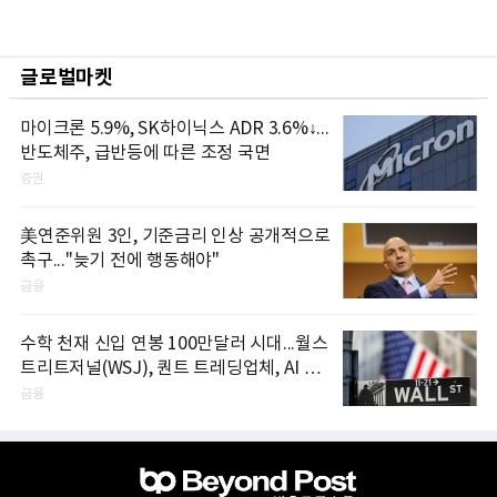
글로벌마켓
마이크론 5.9%, SK하이닉스 ADR 3.6%↓...
반도체주, 급반등에 따른 조정 국면
증권
美연준위원 3인, 기준금리 인상 공개적으로
촉구..."늦기 전에 행동해야"
금융
수학 천재 신입 연봉 100만달러 시대...월스
트리트저널(WSJ), 퀀트 트레딩업체, AI 기
업들 인재 확보 경쟁
금융