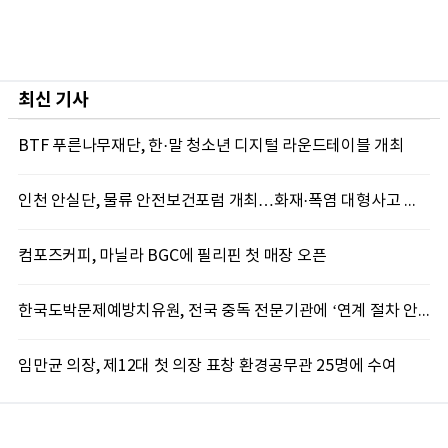
최신 기사
BTF 푸른나무재단, 한·말 청소년 디지털 라운드테이블 개최
인천 안실단, 물류 안전보건포럼 개최…화재·폭염 대형사고 차단 총력
컴포즈커피, 마닐라 BGC에 필리핀 첫 매장 오픈
한국도박문제예방치유원, 전국 중독 전문기관에 ‘연계 절차 안내서’배포
임만균 의장, 제12대 첫 의장 표창 환경공무관 25명에 수여