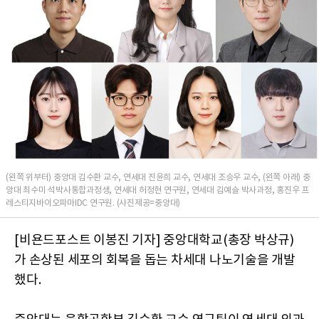
(왼쪽 위부터) 중앙대 김수환 교수, 연세대 진윤희 교수, 연세대 조승우 교수, (왼쪽 아래) 중
앙대 최수미 석박사통합과정생, 연세대 허정현 연구원, 연세대 김예슬 박사과정, 홍진우 프
레스티지바이오파마IDC 연구원. (사진제공=중앙대)
[비욘드포스트 이봉진 기자] 중앙대학교(총장 박상규)
가 손상된 세포의 회복을 돕는 차세대 나노기술을 개발
했다.