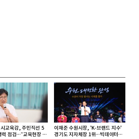
시교육감, 주민직선 5
이재준 수원시장, 'K-브랜드 지수'
행력 점검…“교육현장 변
경기도 지자체장 1위…빅데이터가