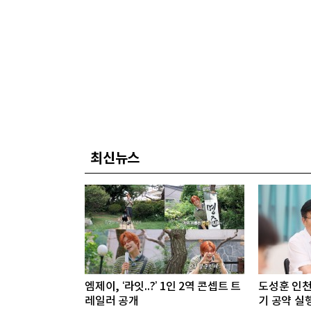
최신뉴스
엠제이, ‘라잇..?’ 1인 2역 콘셉트 트
도성훈 인천
레일러 공개
기 공약 실