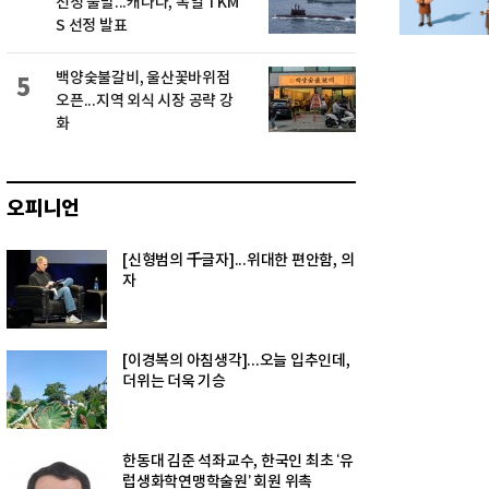
선정 불발...캐나다, 독일 TKM
S 선정 발표
백양숯불갈비, 울산꽃바위점
5
오픈...지역 외식 시장 공략 강
화
오피니언
[신형범의 千글자]...위대한 편안함, 의
자
[이경복의 아침생각]...오늘 입추인데,
더위는 더욱 기승
한동대 김준 석좌교수, 한국인 최초 ‘유
럽생화학연맹학술원’ 회원 위촉