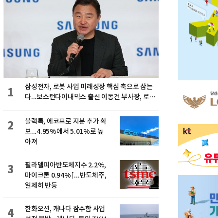
삼성전자, 로봇 사업 미래성장 핵심 축으로 삼는
1
다...보스턴다이내믹스 출신 이동건 부사장, 로보
틱스 전략팀장으로 선임
블랙록, 에코프로 지분 추가 확
2
보...4.95%에서 5.01%로 높
아져
필라델피아반도체지수 2.2%,
3
마이크론 0.94%↑...반도체주,
일제히 반등
한화오션, 캐나다 잠수함 사업
4