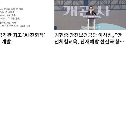
기관 최초 'AI 친화적'
김현중 안전보건공단 이사장, "안
 개발
전체험교육, 산재예방 선진국 향한
첫걸음"