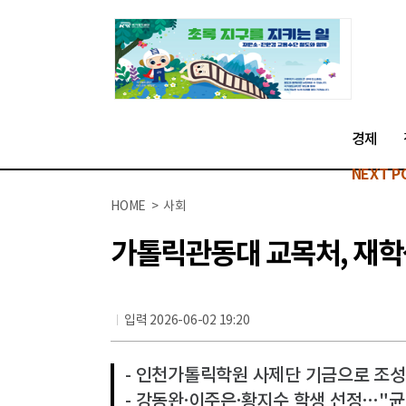
경제
NEXT P
HOME > 사회
가톨릭관동대 교목처, 재학생
입력 2026-06-02 19:20
- 인천가톨릭학원 사제단 기금으로 조성
- 강동완·이주은·황지수 학생 선정…"