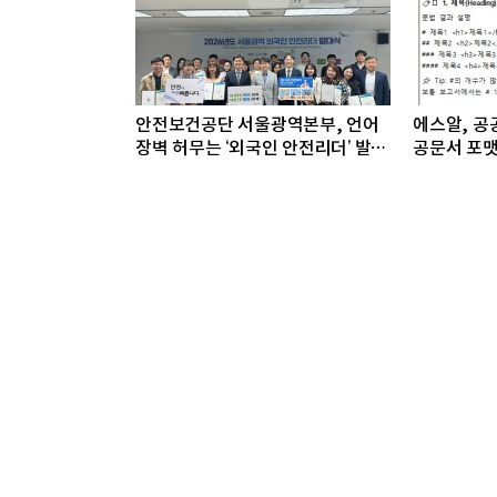
안전보건공단 서울광역본부, 언어
에스알, 공공
장벽 허무는 ‘외국인 안전리더’ 발대
공문서 포맷
식 개최