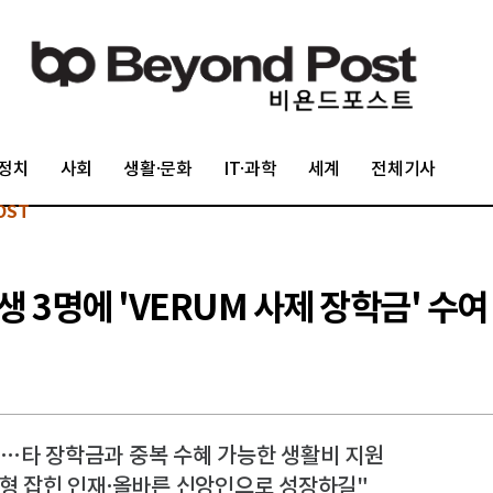
정치
사회
생활·문화
IT·과학
세계
전체기사
OST
 3명에 'VERUM 사제 장학금' 수여
…타 장학금과 중복 수혜 가능한 생활비 지원
균형 잡힌 인재·올바른 신앙인으로 성장하길"