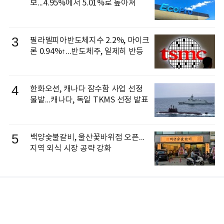
보...4.95%에서 5.01%로 높아져
3
필라델피아반도체지수 2.2%, 마이크
론 0.94%↑...반도체주, 일제히 반등
4
한화오션, 캐나다 잠수함 사업 선정
불발...캐나다, 독일 TKMS 선정 발표
5
백양숯불갈비, 울산꽃바위점 오픈...
지역 외식 시장 공략 강화