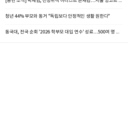
[공연 소식] 박재범, 전방위적 아티스트 존재감…서울 앙코르 콘서트 기대 포인트 셋
청년 44% 부모와 동거 "독립보다 안정적인 생활 원한다"
동국대, 전국 순회 '2026 학부모 대입 연수' 성료…500여 명 참석