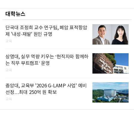
대학뉴스
단국대 조정희 교수 연구팀, 폐암 표적항암
제 '내성·재발' 원인 규명
교육
상명대, 실무 역량 키우는 ‘현직자와 함께하
는 직무 부트캠프’ 운영
교육
중앙대, 교육부 '2026 G-LAMP 사업' 예비
선정…최대 250억 원 확보
교육