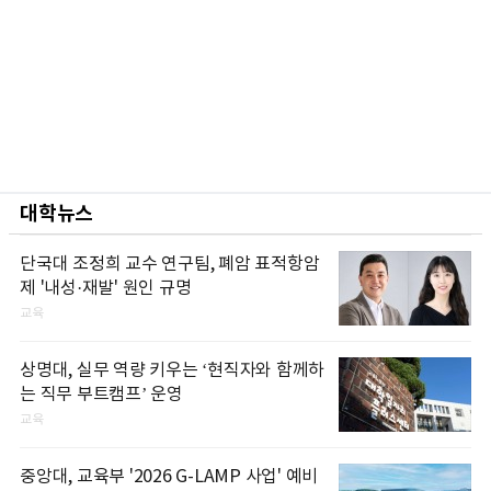
대학뉴스
단국대 조정희 교수 연구팀, 폐암 표적항암
제 '내성·재발' 원인 규명
교육
상명대, 실무 역량 키우는 ‘현직자와 함께하
는 직무 부트캠프’ 운영
교육
중앙대, 교육부 '2026 G-LAMP 사업' 예비