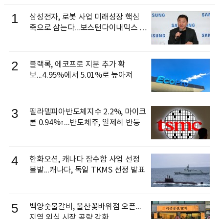
1
삼성전자, 로봇 사업 미래성장 핵심
축으로 삼는다...보스턴다이내믹스 출
신 이동건 부사장, 로보틱스 전략팀장
으로 선임
2
블랙록, 에코프로 지분 추가 확
보...4.95%에서 5.01%로 높아져
3
필라델피아반도체지수 2.2%, 마이크
론 0.94%↑...반도체주, 일제히 반등
4
한화오션, 캐나다 잠수함 사업 선정
불발...캐나다, 독일 TKMS 선정 발표
5
백양숯불갈비, 울산꽃바위점 오픈...
지역 외식 시장 공략 강화