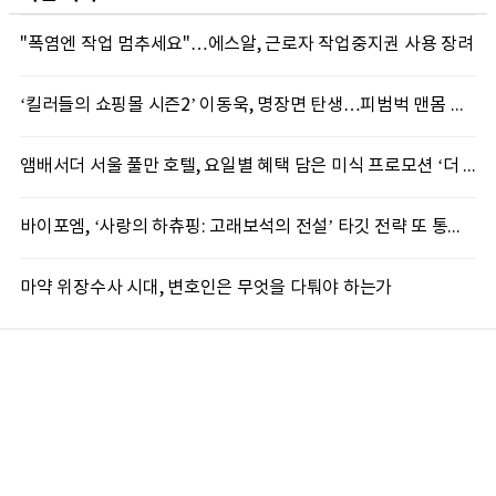
"폭염엔 작업 멈추세요"…에스알, 근로자 작업중지권 사용 장려
‘킬러들의 쇼핑몰 시즌2’ 이동욱, 명장면 탄생…피범벅 맨몸 액션 ‘감탄’
앰배서더 서울 풀만 호텔, 요일별 혜택 담은 미식 프로모션 ‘더 킹스 : 다이닝 프리빌리지즈’ 선봬
바이포엠, ‘사랑의 하츄핑: 고래보석의 전설’ 타깃 전략 또 통했다
마약 위장수사 시대, 변호인은 무엇을 다퉈야 하는가