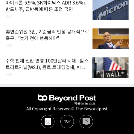
마이크론 5.9%, SK하이닉스 ADR 3.6%↓...
반도체주, 급반등에 따른 조정 국면
증권
美연준위원 3인, 기준금리 인상 공개적으로
촉구..."늦기 전에 행동해야"
금융
수학 천재 신입 연봉 100만달러 시대...월스
트리트저널(WSJ), 퀀트 트레딩업체, AI 기
업들 인재 확보 경쟁
금융
All Copyright Reserved © The Beyondpost