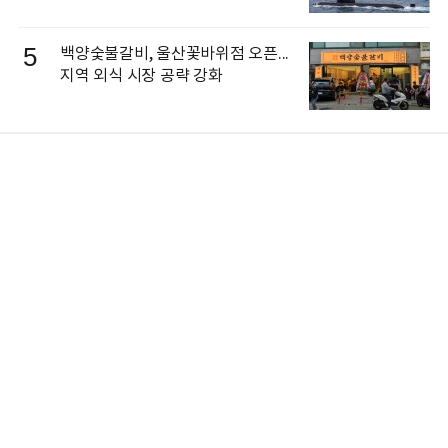
5
백양숯불갈비, 울산꽃바위점 오픈...
지역 외식 시장 공략 강화