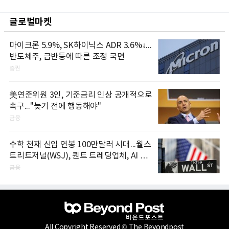
글로벌마켓
마이크론 5.9%, SK하이닉스 ADR 3.6%↓...
반도체주, 급반등에 따른 조정 국면
증권
美연준위원 3인, 기준금리 인상 공개적으로
촉구..."늦기 전에 행동해야"
금융
수학 천재 신입 연봉 100만달러 시대...월스
트리트저널(WSJ), 퀀트 트레딩업체, AI 기
업들 인재 확보 경쟁
금융
All Copyright Reserved © The Beyondpost