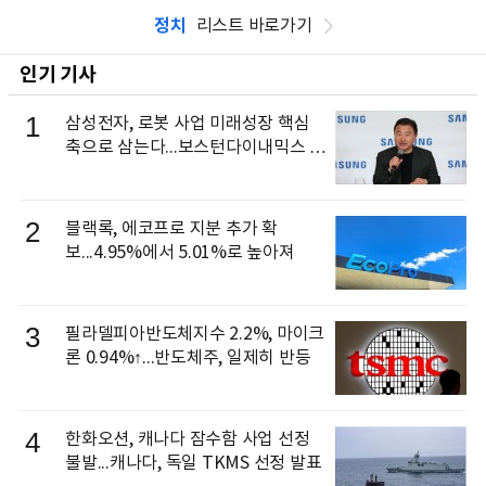
정치
리스트 바로가기
인기 기사
1
삼성전자, 로봇 사업 미래성장 핵심
축으로 삼는다...보스턴다이내믹스 출
신 이동건 부사장, 로보틱스 전략팀장
으로 선임
2
블랙록, 에코프로 지분 추가 확
보...4.95%에서 5.01%로 높아져
3
필라델피아반도체지수 2.2%, 마이크
론 0.94%↑...반도체주, 일제히 반등
4
한화오션, 캐나다 잠수함 사업 선정
불발...캐나다, 독일 TKMS 선정 발표