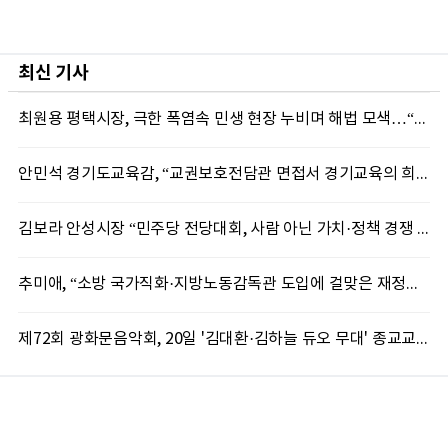
최신 기사
최원용 평택시장, 극한 폭염속 민생 현장 누비며 해법 모색…“현장에 답 있다”
안민석 경기도교육감, “교권보호전담관 면접서 경기교육의 희망 봤다”
김보라 안성시장 “민주당 전당대회, 사람 아닌 가치·정책 경쟁 돼야”
추미애, “소방 국가직화·지방노동감독관 도입에 걸맞은 재정체계 완성해야”
제72회 광화문음악회, 20일 '김대환·김하늘 듀오 무대' 종교교회서 무료 개최