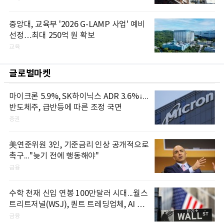
중앙대, 교육부 '2026 G-LAMP 사업' 예비
선정…최대 250억 원 확보
교육
글로벌마켓
마이크론 5.9%, SK하이닉스 ADR 3.6%↓...
반도체주, 급반등에 따른 조정 국면
증권
美연준위원 3인, 기준금리 인상 공개적으로
촉구..."늦기 전에 행동해야"
금융
수학 천재 신입 연봉 100만달러 시대...월스
트리트저널(WSJ), 퀀트 트레딩업체, AI 기
업들 인재 확보 경쟁
금융