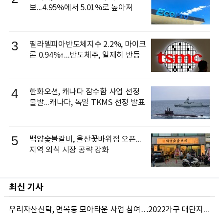
보...4.95%에서 5.01%로 높아져
3
필라델피아반도체지수 2.2%, 마이크
론 0.94%↑...반도체주, 일제히 반등
4
한화오션, 캐나다 잠수함 사업 선정
불발...캐나다, 독일 TKMS 선정 발표
5
백양숯불갈비, 울산꽃바위점 오픈...
지역 외식 시장 공략 강화
최신 기사
우리자산신탁, 면목동 모아타운 사업 참여…2022가구 대단지 조성