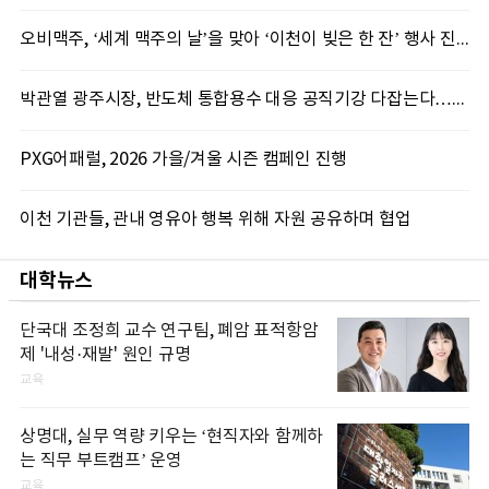
오비맥주, ‘세계 맥주의 날’을 맞아 ‘이천이 빚은 한 잔’ 행사 진행
박관열 광주시장, 반도체 통합용수 대응 공직기강 다잡는다…“공식 입장 미반영 엄중 조치”
PXG어패럴, 2026 가을/겨울 시즌 캠페인 진행
이천 기관들, 관내 영유아 행복 위해 자원 공유하며 협업
대학뉴스
단국대 조정희 교수 연구팀, 폐암 표적항암
제 '내성·재발' 원인 규명
교육
상명대, 실무 역량 키우는 ‘현직자와 함께하
는 직무 부트캠프’ 운영
교육