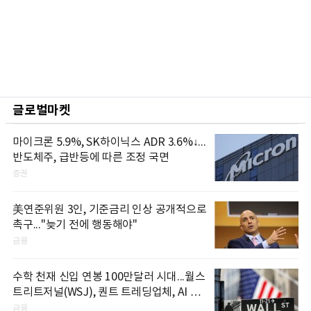
글로벌마켓
마이크론 5.9%, SK하이닉스 ADR 3.6%↓...
반도체주, 급반등에 따른 조정 국면
증권
美연준위원 3인, 기준금리 인상 공개적으로
촉구..."늦기 전에 행동해야"
금융
수학 천재 신입 연봉 100만달러 시대...월스
트리트저널(WSJ), 퀀트 트레딩업체, AI 기
업들 인재 확보 경쟁
금융