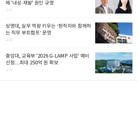
제 '내성·재발' 원인 규명
교육
상명대, 실무 역량 키우는 ‘현직자와 함께하
는 직무 부트캠프’ 운영
교육
중앙대, 교육부 '2026 G-LAMP 사업' 예비
선정…최대 250억 원 확보
교육