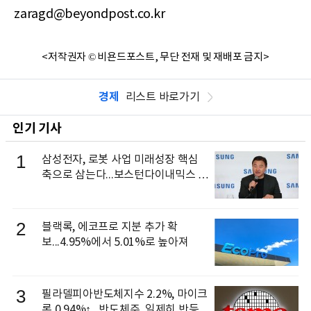
zaragd@beyondpost.co.kr
<저작권자 © 비욘드포스트, 무단 전재 및 재배포 금지>
경제
리스트 바로가기
인기 기사
1
삼성전자, 로봇 사업 미래성장 핵심
축으로 삼는다...보스턴다이내믹스 출
신 이동건 부사장, 로보틱스 전략팀장
으로 선임
2
블랙록, 에코프로 지분 추가 확
보...4.95%에서 5.01%로 높아져
3
필라델피아반도체지수 2.2%, 마이크
론 0.94%↑...반도체주, 일제히 반등