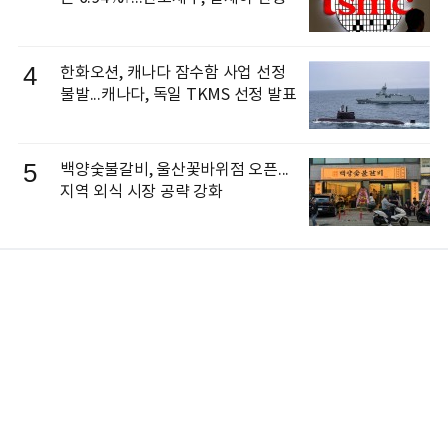
4
한화오션, 캐나다 잠수함 사업 선정
불발...캐나다, 독일 TKMS 선정 발표
5
백양숯불갈비, 울산꽃바위점 오픈...
지역 외식 시장 공략 강화