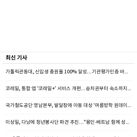
최신 기사
가톨릭관동대, 신입생 충원율 100% 달성…기관평가인증 바탕 학생 지원 '가속'
코레일, 통합 앱 '코레일+' 서비스 개편…승차권부터 숙소까지 한 번에
국가철도공단 영남본부, 발달장애 아동 대상 '여름방학 원데이 클래스' 열어
이상일, 다낭에 청년봉사단 파견 추진…"용인·베트남 함께 성장하는 교류 만들겠다"