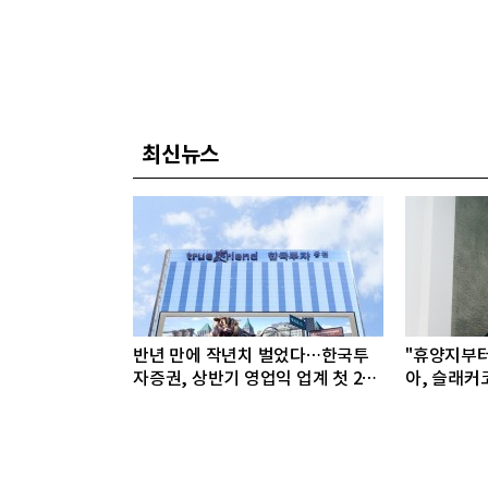
최신뉴스
반년 만에 작년치 벌었다…한국투
"휴양지부
자증권, 상반기 영업익 업계 첫 2조
아, 슬래커
돌파
선봬