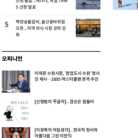
선정 불발...캐나다, 독일 TKM
S 선정 발표
백양숯불갈비, 울산꽃바위점
5
오픈...지역 외식 시장 공략 강
화
오피니언
이재준 수원시장, ‘창업도시 수원’ 청사
진 제시…2035 마스터플랜 본격 추진
[신형범의 千글자]...겸손은 힘들어
[이경복의 아침생각]...한국적 정서와
아름다움 그린 이만익