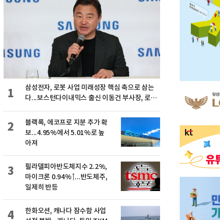
삼성전자, 로봇 사업 미래성장 핵심 축으로 삼는
1
다...보스턴다이내믹스 출신 이동건 부사장, 로보
틱스 전략팀장으로 선임
블랙록, 에코프로 지분 추가 확
2
보...4.95%에서 5.01%로 높
아져
필라델피아반도체지수 2.2%,
3
마이크론 0.94%↑...반도체주,
일제히 반등
한화오션, 캐나다 잠수함 사업
4