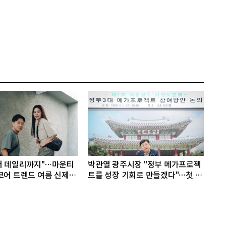
터 데일리까지"…마운티
박관열 광주시장 "정부 메가프로젝
코어 트렌드 여름 신제품
트를 성장 기회로 만들겠다"…첫 시
정토론회 개최