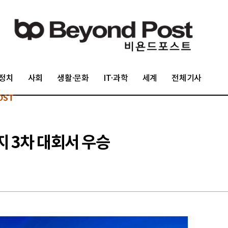
정치
사회
생활·문화
IT·과학
세계
전체기사
OST
지 3차 대회서 우승