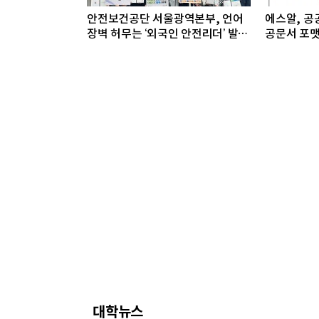
안전보건공단 서울광역본부, 언어
에스알, 공공
장벽 허무는 ‘외국인 안전리더’ 발대
공문서 포맷
식 개최
대학뉴스