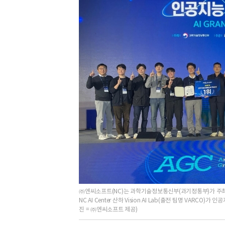
㈜엔씨소프트(NC)는 과학기술정보통신부(과기정통부)가 주최한
NC AI Center 산하 Vision AI Lab(출전 팀명 VARC
진 = ㈜엔씨소프트 제공)