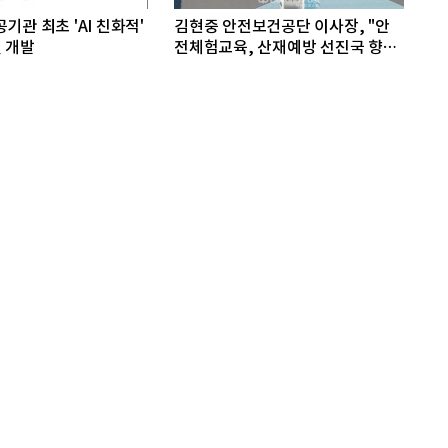
기관 최초 'AI 친화적'
김현중 안전보건공단 이사장, "안
 개발
전체험교육, 산재예방 선진국 향한
첫걸음"