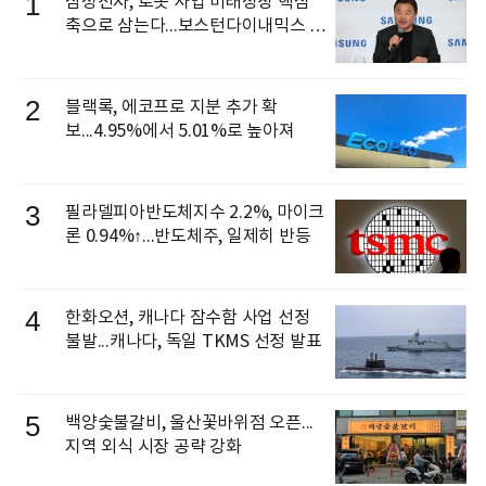
1
삼성전자, 로봇 사업 미래성장 핵심
축으로 삼는다...보스턴다이내믹스 출
신 이동건 부사장, 로보틱스 전략팀장
으로 선임
2
블랙록, 에코프로 지분 추가 확
보...4.95%에서 5.01%로 높아져
3
필라델피아반도체지수 2.2%, 마이크
론 0.94%↑...반도체주, 일제히 반등
4
한화오션, 캐나다 잠수함 사업 선정
불발...캐나다, 독일 TKMS 선정 발표
5
백양숯불갈비, 울산꽃바위점 오픈...
지역 외식 시장 공략 강화