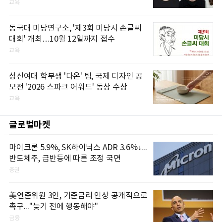
교육
동국대 미당연구소, '제3회 미당시 손글씨
대회' 개최…10월 12일까지 접수
교육
성신여대 학부생 '다온' 팀, 국제 디자인 공
모전 '2026 스파크 어워드' 동상 수상
교육
글로벌마켓
마이크론 5.9%, SK하이닉스 ADR 3.6%↓...
반도체주, 급반등에 따른 조정 국면
증권
美연준위원 3인, 기준금리 인상 공개적으로
촉구..."늦기 전에 행동해야"
금융