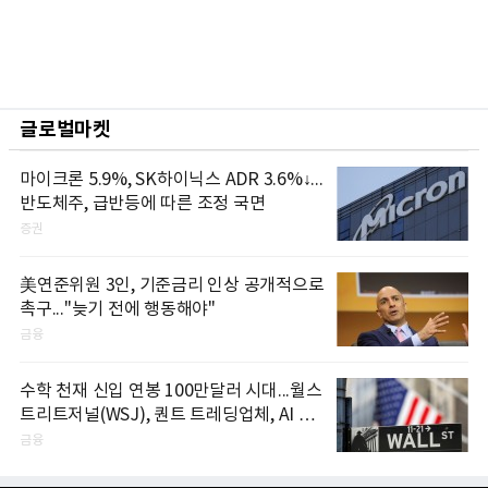
글로벌마켓
마이크론 5.9%, SK하이닉스 ADR 3.6%↓...
반도체주, 급반등에 따른 조정 국면
증권
美연준위원 3인, 기준금리 인상 공개적으로
촉구..."늦기 전에 행동해야"
금융
수학 천재 신입 연봉 100만달러 시대...월스
트리트저널(WSJ), 퀀트 트레딩업체, AI 기
업들 인재 확보 경쟁
금융