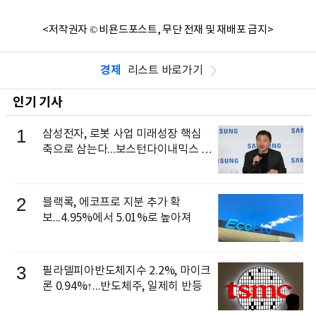
<저작권자 © 비욘드포스트, 무단 전재 및 재배포 금지>
경제
리스트 바로가기
인기 기사
1
삼성전자, 로봇 사업 미래성장 핵심
축으로 삼는다...보스턴다이내믹스 출
신 이동건 부사장, 로보틱스 전략팀장
으로 선임
2
블랙록, 에코프로 지분 추가 확
보...4.95%에서 5.01%로 높아져
3
필라델피아반도체지수 2.2%, 마이크
론 0.94%↑...반도체주, 일제히 반등