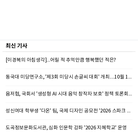
최신 기사
[이경복의 아침생각]...어릴 적 추억만큼 행복했던 적은?
동국대 미당연구소, '제3회 미당시 손글씨 대회' 개최…10월 12일까지 접수
음저협, 국회서 '생성형 AI 시대 음악 창작자 보호' 정책 토론회 10일 개최
성신여대 학부생 '다온' 팀, 국제 디자인 공모전 '2026 스파크 어워드' 동상 수상
도곡정보문화도서관, 심화 인문학 강좌 '2026 지혜학교' 운영