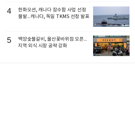
4
한화오션, 캐나다 잠수함 사업 선정
불발...캐나다, 독일 TKMS 선정 발표
5
백양숯불갈비, 울산꽃바위점 오픈...
지역 외식 시장 공략 강화