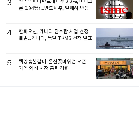
3
필라델피아반도체지수 2.2%, 마이크
론 0.94%↑...반도체주, 일제히 반등
4
한화오션, 캐나다 잠수함 사업 선정
불발...캐나다, 독일 TKMS 선정 발표
5
백양숯불갈비, 울산꽃바위점 오픈...
지역 외식 시장 공략 강화