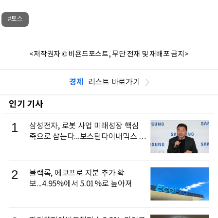
#토스
<저작권자 © 비욘드포스트, 무단 전재 및 재배포 금지>
경제
리스트 바로가기
인기 기사
1
삼성전자, 로봇 사업 미래성장 핵심
축으로 삼는다...보스턴다이내믹스 출
신 이동건 부사장, 로보틱스 전략팀장
으로 선임
2
블랙록, 에코프로 지분 추가 확
보...4.95%에서 5.01%로 높아져