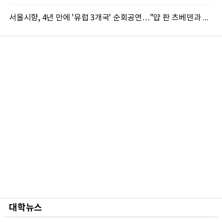
서울시향, 4년 만에 '유럽 3개국' 순회공연…"얍 판 츠베덴과 첫 동행"
대학뉴스