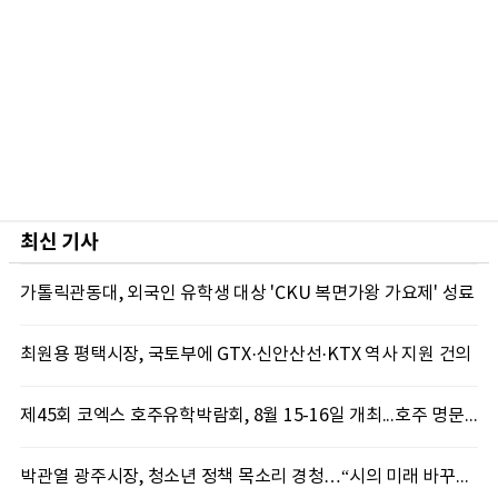
최신 기사
가톨릭관동대, 외국인 유학생 대상 'CKU 복면가왕 가요제' 성료
최원용 평택시장, 국토부에 GTX·신안산선·KTX 역사 지원 건의
제45회 코엑스 호주유학박람회, 8월 15-16일 개최...호주 명문대 장학금 및 유학 상담 제공
박관열 광주시장, 청소년 정책 목소리 경청…“시의 미래 바꾸는 자산”