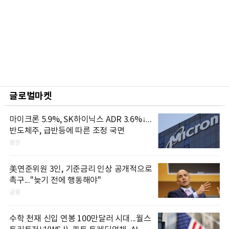
글로벌마켓
마이크론 5.9%, SK하이닉스 ADR 3.6%↓...
반도체주, 급반등에 따른 조정 국면
증권
美연준위원 3인, 기준금리 인상 공개적으로
촉구..."늦기 전에 행동해야"
금융
수학 천재 신입 연봉 100만달러 시대...월스