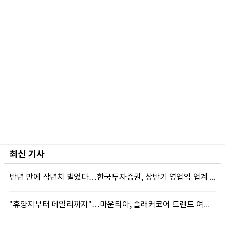
최신 기사
반년 만에 작년치 벌었다…한국투자증권, 상반기 영업익 업계 첫 2조 돌파
"휴양지부터 데일리까지"…마운티아, 슬래커코어 트렌드 여름 신제품 선봬