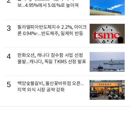
2
보...4.95%에서 5.01%로 높아져
3
필라델피아반도체지수 2.2%, 마이크
론 0.94%↑...반도체주, 일제히 반등
4
한화오션, 캐나다 잠수함 사업 선정
불발...캐나다, 독일 TKMS 선정 발표
5
백양숯불갈비, 울산꽃바위점 오픈...
지역 외식 시장 공략 강화