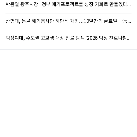
박관열 광주시장 "정부 메가프로젝트를 성장 기회로 만들겠다"…첫 시정토론회 개최
상명대, 몽골 해외봉사단 해단식 개최…12일간의 글로벌 나눔 성료
덕성여대, 수도권 고교생 대상 진로 탐색 '2026 덕성 진로나침판' 개최