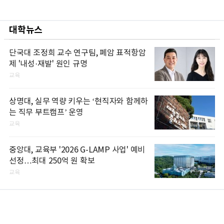
대학뉴스
단국대 조정희 교수 연구팀, 폐암 표적항암
제 '내성·재발' 원인 규명
교육
상명대, 실무 역량 키우는 ‘현직자와 함께하
는 직무 부트캠프’ 운영
교육
중앙대, 교육부 '2026 G-LAMP 사업' 예비
선정…최대 250억 원 확보
교육