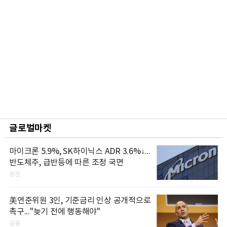
글로벌마켓
마이크론 5.9%, SK하이닉스 ADR 3.6%↓...
반도체주, 급반등에 따른 조정 국면
증권
美연준위원 3인, 기준금리 인상 공개적으로
촉구..."늦기 전에 행동해야"
금융