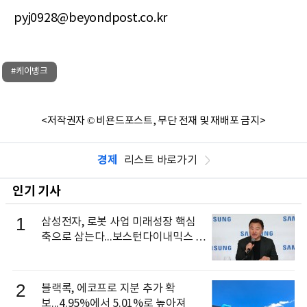
pyj0928@beyondpost.co.kr
#케이뱅크
<저작권자 © 비욘드포스트, 무단 전재 및 재배포 금지>
경제
리스트 바로가기
인기 기사
1
삼성전자, 로봇 사업 미래성장 핵심
축으로 삼는다...보스턴다이내믹스 출
신 이동건 부사장, 로보틱스 전략팀장
으로 선임
2
블랙록, 에코프로 지분 추가 확
보...4.95%에서 5.01%로 높아져