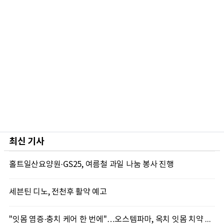
최신 기사
홀트일산요양원·GS25, 여름철 과일 나눔 봉사 진행
세븐틴 디노, 전천후 활약 예고
"잇몸 염증·충치 케어 한 번에"…오스템파마, 옥치 잇몸 치약 출시