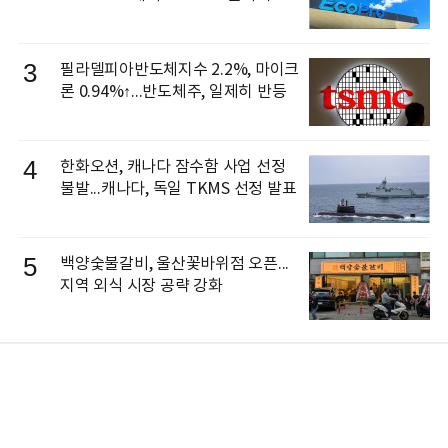
3
필라델피아반도체지수 2.2%, 마이크
론 0.94%↑...반도체주, 일제히 반등
4
한화오션, 캐나다 잠수함 사업 선정
불발...캐나다, 독일 TKMS 선정 발표
5
백양숯불갈비, 울산꽃바위점 오픈...
지역 외식 시장 공략 강화