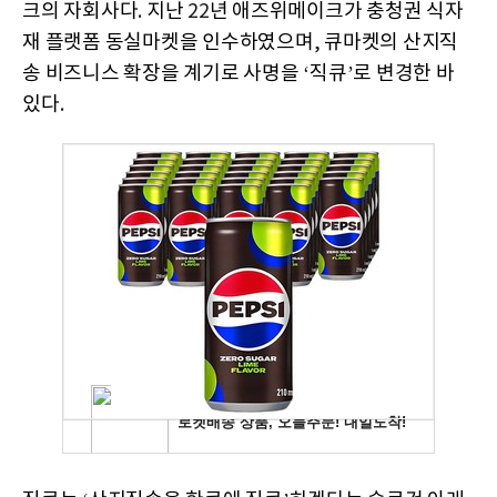
크의 자회사다
.
지난
22
년 애즈위메이크가 충청권 식자
재 플랫폼 동실마켓을 인수하였으며
,
큐마켓의 산지직
송 비즈니스 확장을 계기로 사명을
‘
직큐
’
로 변경한 바
있다
.