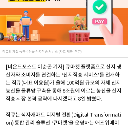
직큐의 제철 농축수산물 산지직송 서비스 (자료 제공=직큐)
[비욘드포스트 이순곤 기자] 큐마켓 플랫폼으로 산지 생
산자와 소비자를 연결하는
‘
산지직송 서비스
’
를 전개하
는 직큐
(
대표 이용원
)
가 올해
100
억원 규모의 자체 산지
농산물 물류망 구축을 통해
8
조원에 이르는 농산물 산지
직송 시장 본격 공략에 나서겠다고
8
일 밝혔다
.
직큐는 식자재마트 디지털 전환
(
Digital Transformati
on)
통합 관리 솔루션
‘
큐마켓
’
을 운영하는 애즈위메이