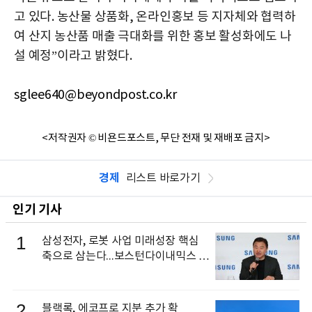
고 있다
.
농산물 상품화
,
온라인홍보 등 지자체와 협력하
여 산지 농산품 매출 극대화를 위한 홍보 활성화에도 나
설 예정
”
이라고 밝혔다
.
sglee640@beyondpost.co.kr
<저작권자 © 비욘드포스트, 무단 전재 및 재배포 금지>
경제
리스트 바로가기
인기 기사
1
삼성전자, 로봇 사업 미래성장 핵심
축으로 삼는다...보스턴다이내믹스 출
신 이동건 부사장, 로보틱스 전략팀장
으로 선임
2
블랙록, 에코프로 지분 추가 확