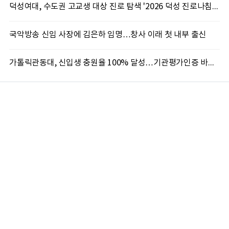
덕성여대, 수도권 고교생 대상 진로 탐색 '2026 덕성 진로나침판' 개최
국악방송 신임 사장에 김은하 임명…창사 이래 첫 내부 출신
가톨릭관동대, 신입생 충원율 100% 달성…기관평가인증 바탕 학생 지원 '가속'