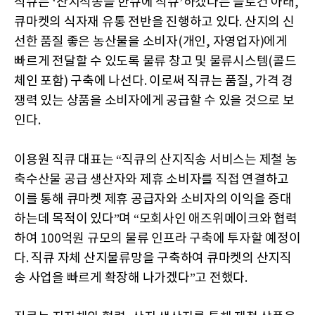
직큐는
‘
산지직송을 한큐에 직큐
’
하겠다는 슬로건 아래
,
큐마켓의 식자재 유통 전반을 진행하고 있다
.
산지의 신
선한 품질 좋은 농산물을 소비자
(
개인
,
자영업자
)
에게
빠르게 전달할 수 있도록 물류 창고 및 물류시스템
(
콜드
체인 포함
)
구축에 나선다
.
이로써 직큐는 품질
,
가격 경
쟁력 있는 상품을 소비자에게 공급할 수 있을 것으로 보
인다
.
이용원 직큐 대표는
“
직큐의 산지직송 서비스는 제철 농
축수산물 공급 생산자와 제휴 소비자를 직접 연결하고
이를 통해 큐마켓 제휴 공급자와 소비자의 이익을 증대
하는데 목적이 있다
”
며
“
모회사인 애즈위메이크와 협력
하여
100
억원 규모의 물류 인프라 구축에 투자할 예정이
다
.
직큐 자체 산지물류망을 구축하여 큐마켓의 산지직
송 사업을 빠르게 확장해 나가겠다
”
고 전했다
.