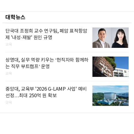
대학뉴스
단국대 조정희 교수 연구팀, 폐암 표적항암
제 '내성·재발' 원인 규명
교육
상명대, 실무 역량 키우는 ‘현직자와 함께하
는 직무 부트캠프’ 운영
교육
중앙대, 교육부 '2026 G-LAMP 사업' 예비
선정…최대 250억 원 확보
교육