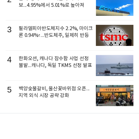
보...4.95%에서 5.01%로 높아져
3
필라델피아반도체지수 2.2%, 마이크
론 0.94%↑...반도체주, 일제히 반등
4
한화오션, 캐나다 잠수함 사업 선정
불발...캐나다, 독일 TKMS 선정 발표
5
백양숯불갈비, 울산꽃바위점 오픈...
지역 외식 시장 공략 강화