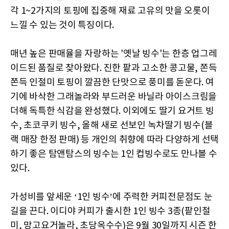
각 1~2가지의 토핑에 집중해 재료 고유의 맛을 오롯이
느낄 수 있는 것이 특징이다.
매년 높은 판매율을 자랑하는 '옛날 빙수'는 한층 업그레
이드된 품질로 찾아왔다. 진한 팥과 고소한 콩고물, 쫀득
쫀득 인절미 토핑이 깔끔한 단맛으로 풍미를 돋운다. 여
기에 바삭한 그래놀라와 부드러운 바닐라 아이스크림을
더해 독특한 식감을 완성했다. 이외에도 딸기 요거트 빙
수, 초코쿠키 빙수, 올해 새로 선보인 녹차딸기 빙수(블
랙 매장 한정 판매) 등 개인의 취향에 따라 다양하게 선택
하기 좋은 탐앤탐스의 빙수는 1인 컵빙수로도 만나볼 수
있다.
가성비를 앞세운 ‘1인 빙수’에 주력한 커피전문점도 눈
길을 끈다. 이디야 커피가 출시한 1인 빙수 3종(팥인절
미, 망고요거놀라, 초당옥수수)은 9월 30일까지 시즌 한