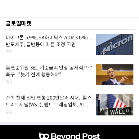
글로벌마켓
마이크론 5.9%, SK하이닉스 ADR 3.6%↓...
반도체주, 급반등에 따른 조정 국면
증권
美연준위원 3인, 기준금리 인상 공개적으로
촉구..."늦기 전에 행동해야"
금융
수학 천재 신입 연봉 100만달러 시대...월스
트리트저널(WSJ), 퀀트 트레딩업체, AI 기
업들 인재 확보 경쟁
금융