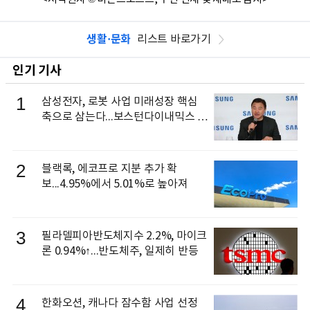
생활·문화
리스트 바로가기
인기 기사
1
삼성전자, 로봇 사업 미래성장 핵심
축으로 삼는다...보스턴다이내믹스 출
신 이동건 부사장, 로보틱스 전략팀장
으로 선임
2
블랙록, 에코프로 지분 추가 확
보...4.95%에서 5.01%로 높아져
3
필라델피아반도체지수 2.2%, 마이크
론 0.94%↑...반도체주, 일제히 반등
4
한화오션, 캐나다 잠수함 사업 선정