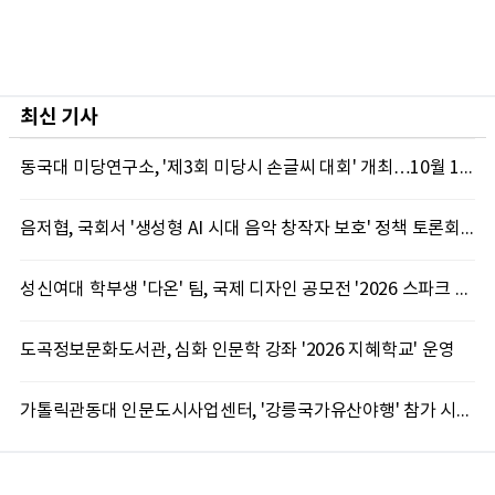
최신 기사
동국대 미당연구소, '제3회 미당시 손글씨 대회' 개최…10월 12일까지 접수
음저협, 국회서 '생성형 AI 시대 음악 창작자 보호' 정책 토론회 10일 개최
성신여대 학부생 '다온' 팀, 국제 디자인 공모전 '2026 스파크 어워드' 동상 수상
도곡정보문화도서관, 심화 인문학 강좌 '2026 지혜학교' 운영
가톨릭관동대 인문도시사업센터, '강릉국가유산야행' 참가 시민 15명 모집