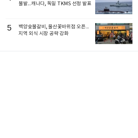
불발...캐나다, 독일 TKMS 선정 발표
5
백양숯불갈비, 울산꽃바위점 오픈...
지역 외식 시장 공략 강화