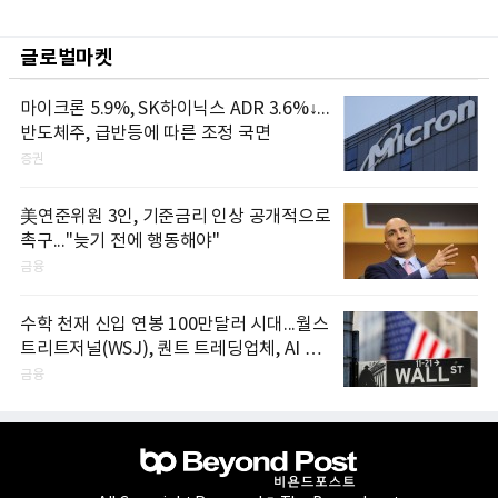
글로벌마켓
마이크론 5.9%, SK하이닉스 ADR 3.6%↓...
반도체주, 급반등에 따른 조정 국면
증권
美연준위원 3인, 기준금리 인상 공개적으로
촉구..."늦기 전에 행동해야"
금융
수학 천재 신입 연봉 100만달러 시대...월스
트리트저널(WSJ), 퀀트 트레딩업체, AI 기
업들 인재 확보 경쟁
금융