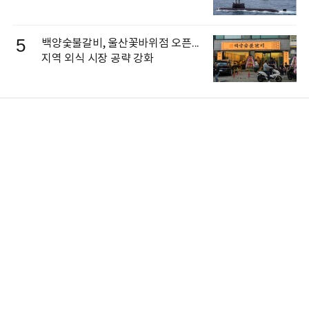
5
백양숯불갈비, 울산꽃바위점 오픈...
지역 외식 시장 공략 강화