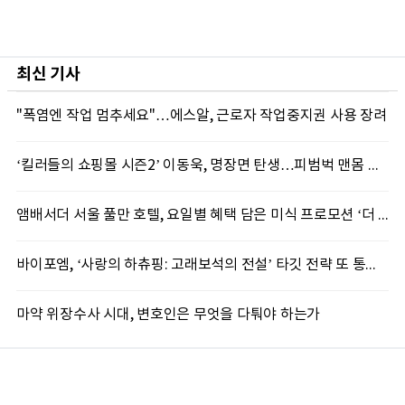
최신 기사
"폭염엔 작업 멈추세요"…에스알, 근로자 작업중지권 사용 장려
‘킬러들의 쇼핑몰 시즌2’ 이동욱, 명장면 탄생…피범벅 맨몸 액션 ‘감탄’
앰배서더 서울 풀만 호텔, 요일별 혜택 담은 미식 프로모션 ‘더 킹스 : 다이닝 프리빌리지즈’ 선봬
바이포엠, ‘사랑의 하츄핑: 고래보석의 전설’ 타깃 전략 또 통했다
마약 위장수사 시대, 변호인은 무엇을 다퉈야 하는가