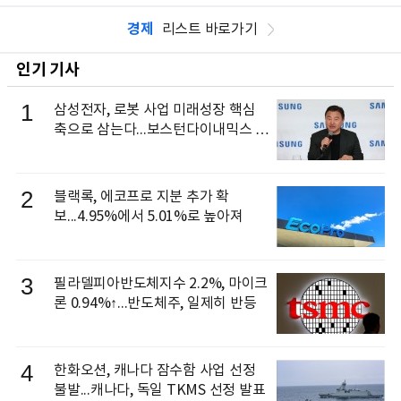
경제
리스트 바로가기
인기 기사
1
삼성전자, 로봇 사업 미래성장 핵심
축으로 삼는다...보스턴다이내믹스 출
신 이동건 부사장, 로보틱스 전략팀장
으로 선임
2
블랙록, 에코프로 지분 추가 확
보...4.95%에서 5.01%로 높아져
3
필라델피아반도체지수 2.2%, 마이크
론 0.94%↑...반도체주, 일제히 반등
4
한화오션, 캐나다 잠수함 사업 선정
불발...캐나다, 독일 TKMS 선정 발표