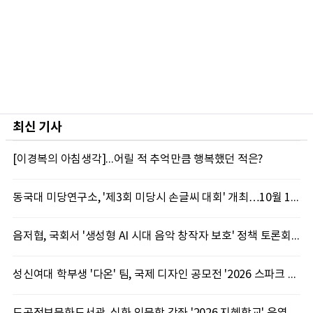
최신 기사
[이경복의 아침생각]...어릴 적 추억만큼 행복했던 적은?
동국대 미당연구소, '제3회 미당시 손글씨 대회' 개최…10월 12일까지 접수
음저협, 국회서 '생성형 AI 시대 음악 창작자 보호' 정책 토론회 10일 개최
성신여대 학부생 '다온' 팀, 국제 디자인 공모전 '2026 스파크 어워드' 동상 수상
도곡정보문화도서관, 심화 인문학 강좌 '2026 지혜학교' 운영