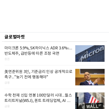
글로벌마켓
마이크론 5.9%, SK하이닉스 ADR 3.6%↓...
반도체주, 급반등에 따른 조정 국면
증권
美연준위원 3인, 기준금리 인상 공개적으로
촉구..."늦기 전에 행동해야"
금융
수학 천재 신입 연봉 100만달러 시대...월스
트리트저널(WSJ), 퀀트 트레딩업체, AI 기
업들 인재 확보 경쟁
금융