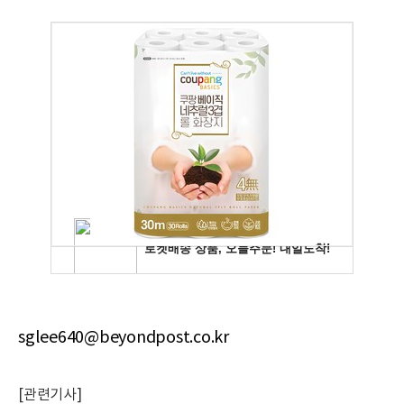
sglee640@beyondpost.co.kr
[관련기사]