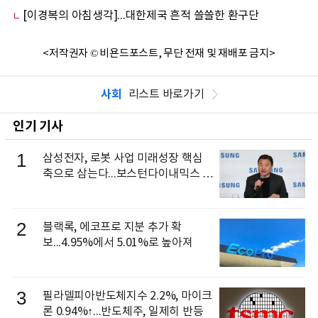
[이경복의 아침생각]...대한제국 흔적 쓸쓸한 환구단
<저작권자 © 비욘드포스트, 무단 전재 및 재배포 금지>
사회
리스트 바로가기
인기 기사
1
삼성전자, 로봇 사업 미래성장 핵심
축으로 삼는다...보스턴다이내믹스 출
신 이동건 부사장, 로보틱스 전략팀장
으로 선임
2
블랙록, 에코프로 지분 추가 확
보...4.95%에서 5.01%로 높아져
3
필라델피아반도체지수 2.2%, 마이크
론 0.94%↑...반도체주, 일제히 반등