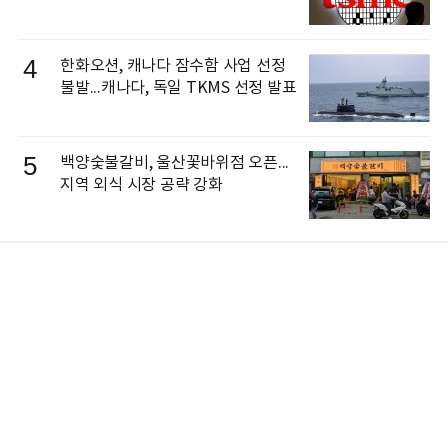
4
한화오션, 캐나다 잠수함 사업 선정
불발...캐나다, 독일 TKMS 선정 발표
5
백양숯불갈비, 울산꽃바위점 오픈...
지역 외식 시장 공략 강화