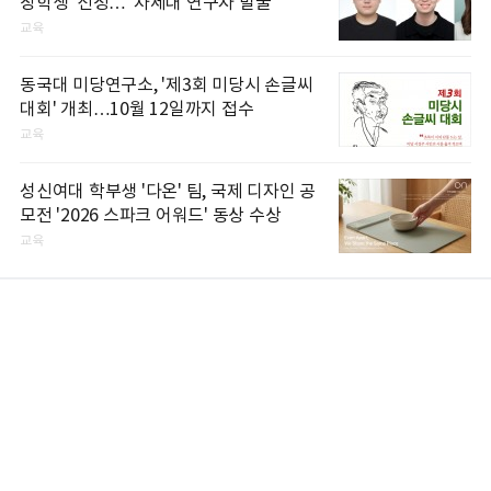
장학생' 선정…"차세대 연구자 발굴"
교육
동국대 미당연구소, '제3회 미당시 손글씨
대회' 개최…10월 12일까지 접수
교육
성신여대 학부생 '다온' 팀, 국제 디자인 공
모전 '2026 스파크 어워드' 동상 수상
교육