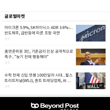
글로벌마켓
마이크론 5.9%, SK하이닉스 ADR 3.6%↓...
반도체주, 급반등에 따른 조정 국면
증권
美연준위원 3인, 기준금리 인상 공개적으로
촉구..."늦기 전에 행동해야"
금융
수학 천재 신입 연봉 100만달러 시대...월스
트리트저널(WSJ), 퀀트 트레딩업체, AI 기
업들 인재 확보 경쟁
금융