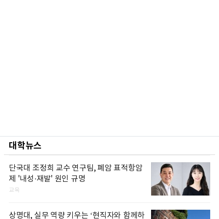
대학뉴스
단국대 조정희 교수 연구팀, 폐암 표적항암
제 '내성·재발' 원인 규명
교육
상명대, 실무 역량 키우는 ‘현직자와 함께하