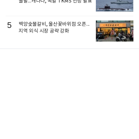
불발...캐나다, 독일 TKMS 선정 발표
5
백양숯불갈비, 울산꽃바위점 오픈...
지역 외식 시장 공략 강화