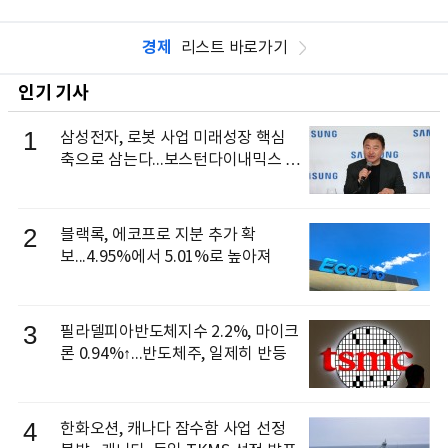
경제
리스트 바로가기
인기 기사
1
삼성전자, 로봇 사업 미래성장 핵심
축으로 삼는다...보스턴다이내믹스 출
신 이동건 부사장, 로보틱스 전략팀장
으로 선임
2
블랙록, 에코프로 지분 추가 확
보...4.95%에서 5.01%로 높아져
3
필라델피아반도체지수 2.2%, 마이크
론 0.94%↑...반도체주, 일제히 반등
4
한화오션, 캐나다 잠수함 사업 선정