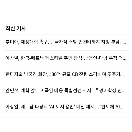
최신 기사
추미애, 재정개혁 촉구…"국가직 소방 인건비까지 지방 부담···이대로는 못 버틴다"
이상일, 한국-베트남 페스티벌 주빈 참석…“용인·다낭 우정 더 깊어질 것”
판타지오 남궁견 회장, 130억 규모 CB 전량 소각하며 주주가치 제고 박차
안민석, 개학 앞두고 폭염 대응 특별점검 지시…" 경기학생 안전 최우선"
이상일, 베트남 다낭서 'AI 도시 용인' 비전 제시…“반도체·AI로 시민 삶 바꾼다”