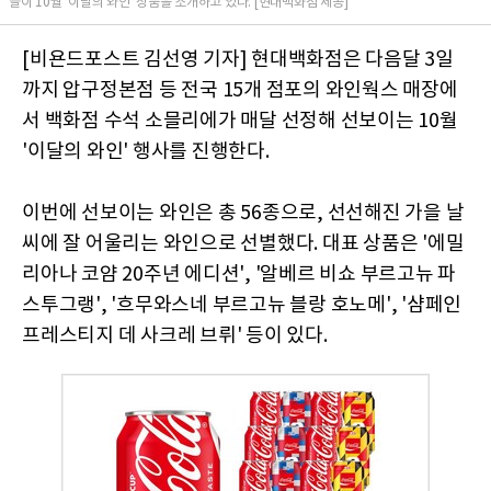
들이 10월 '이달의 와인' 상품을 소개하고 있다. [현대백화점 제공]
[비욘드포스트 김선영 기자] 현대백화점은 다음달 3일
까지 압구정본점 등 전국 15개 점포의 와인웍스 매장에
서 백화점 수석 소믈리에가 매달 선정해 선보이는 10월
'이달의 와인' 행사를 진행한다.
이번에 선보이는 와인은 총 56종으로, 선선해진 가을 날
씨에 잘 어울리는 와인으로 선별했다. 대표 상품은 '에밀
리아나 코얌 20주년 에디션', '알베르 비쇼 부르고뉴 파
스투그랭', '흐무와스네 부르고뉴 블랑 호노메', '샴페인
프레스티지 데 사크레 브뤼' 등이 있다.