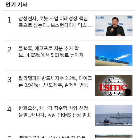
인기 기사
1
삼성전자, 로봇 사업 미래성장 핵심
축으로 삼는다...보스턴다이내믹스 출
신 이동건 부사장, 로보틱스 전략팀장
으로 선임
2
블랙록, 에코프로 지분 추가 확
보...4.95%에서 5.01%로 높아져
3
필라델피아반도체지수 2.2%, 마이크
론 0.94%↑...반도체주, 일제히 반등
4
한화오션, 캐나다 잠수함 사업 선정
불발...캐나다, 독일 TKMS 선정 발표