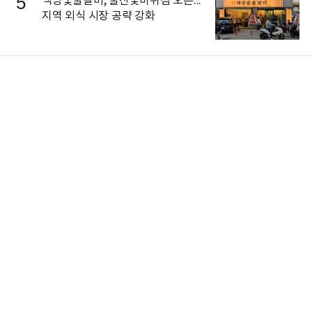
5
백양숯불갈비, 울산꽃바위점 오픈...
지역 외식 시장 공략 강화