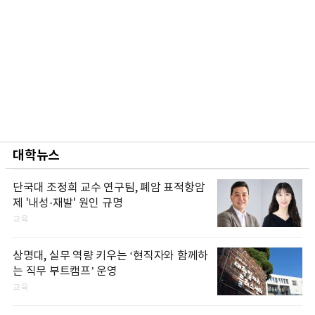
대학뉴스
단국대 조정희 교수 연구팀, 폐암 표적항암
제 '내성·재발' 원인 규명
교육
상명대, 실무 역량 키우는 ‘현직자와 함께하
는 직무 부트캠프’ 운영
교육