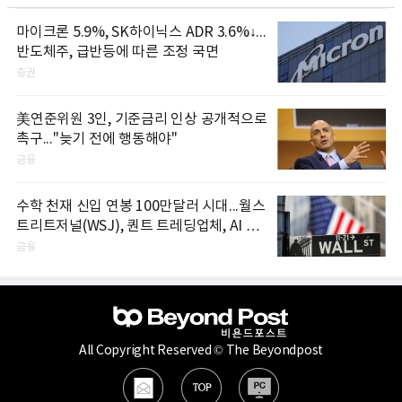
마이크론 5.9%, SK하이닉스 ADR 3.6%↓...
반도체주, 급반등에 따른 조정 국면
증권
美연준위원 3인, 기준금리 인상 공개적으로
촉구..."늦기 전에 행동해야"
금융
수학 천재 신입 연봉 100만달러 시대...월스
트리트저널(WSJ), 퀀트 트레딩업체, AI 기
업들 인재 확보 경쟁
금융
All Copyright Reserved © The Beyondpost