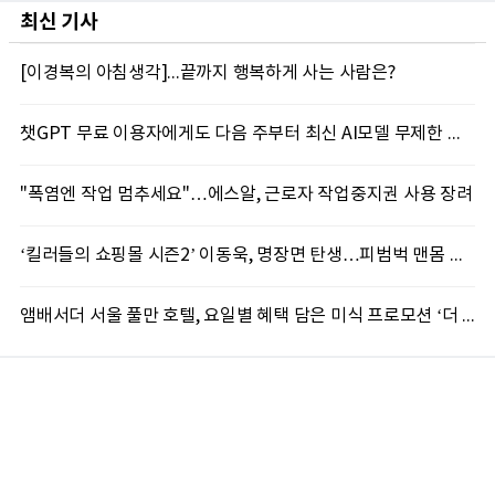
최신 기사
[이경복의 아침생각]...끝까지 행복하게 사는 사람은?
챗GPT 무료 이용자에게도 다음 주부터 최신 AI모델 무제한 제공...오픈AI, GPT-5.6 '루나' 모델 제한없이 제공키로
"폭염엔 작업 멈추세요"…에스알, 근로자 작업중지권 사용 장려
‘킬러들의 쇼핑몰 시즌2’ 이동욱, 명장면 탄생…피범벅 맨몸 액션 ‘감탄’
앰배서더 서울 풀만 호텔, 요일별 혜택 담은 미식 프로모션 ‘더 킹스 : 다이닝 프리빌리지즈’ 선봬