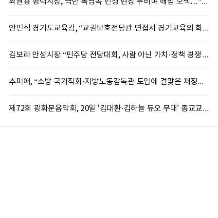
최원용 평택시장, 극한 폭염속 민생 현장 누비며 해법 모색…“현장에 답 있다”
안민석 경기도교육감, “교권보호전담관 면접서 경기교육의 희망 봤다”
김보라 안성시장 “민주당 전당대회, 사람 아닌 가치·정책 경쟁 돼야”
추미애, “소방 국가직화·지방노동감독관 도입에 걸맞은 재정체계 완성해야”
제72회 광화문음악회, 20일 '김대환·김하늘 듀오 무대' 종교교회서 무료 개최