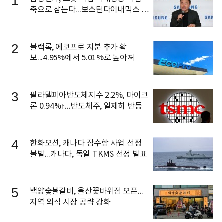
1
축으로 삼는다...보스턴다이내믹스 출
신 이동건 부사장, 로보틱스 전략팀장
으로 선임
2
블랙록, 에코프로 지분 추가 확
보...4.95%에서 5.01%로 높아져
3
필라델피아반도체지수 2.2%, 마이크
론 0.94%↑...반도체주, 일제히 반등
4
한화오션, 캐나다 잠수함 사업 선정
불발...캐나다, 독일 TKMS 선정 발표
5
백양숯불갈비, 울산꽃바위점 오픈...
지역 외식 시장 공략 강화