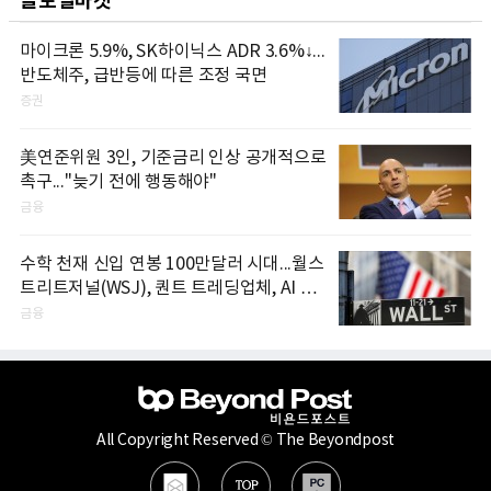
글로벌마켓
마이크론 5.9%, SK하이닉스 ADR 3.6%↓...
반도체주, 급반등에 따른 조정 국면
증권
美연준위원 3인, 기준금리 인상 공개적으로
촉구..."늦기 전에 행동해야"
금융
수학 천재 신입 연봉 100만달러 시대...월스
트리트저널(WSJ), 퀀트 트레딩업체, AI 기
업들 인재 확보 경쟁
금융
All Copyright Reserved © The Beyondpost