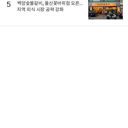
5
백양숯불갈비, 울산꽃바위점 오픈...
지역 외식 시장 공략 강화