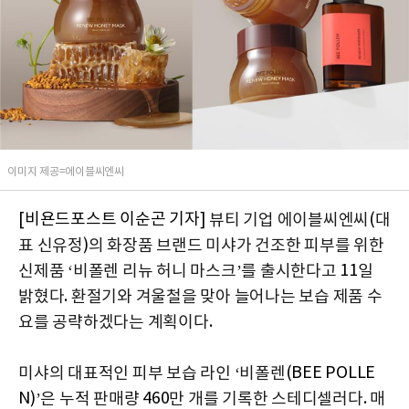
이미지 제공=에이블씨엔씨
[비욘드포스트 이순곤 기자]
(
뷰티 기업 에이블씨엔씨
대
)
표 신유정
의 화장품 브랜드 미샤가 건조한 피부를 위한
11
신제품 ‘비폴렌 리뉴 허니 마스크’를 출시한다고
일
.
밝혔다
환절기와 겨울철을 맞아 늘어나는 보습 제품 수
.
요를 공략하겠다는 계획이다
(BEE POLLE
미샤의 대표적인 피부 보습 라인 ‘비폴렌
N)
460
.
’은 누적 판매량
만 개를 기록한 스테디셀러다
매