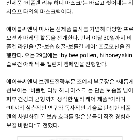
신제품 ‘비폴렌 리뉴 허니 마스크’는 바르고 씻어내는 워
.
시오프 타입의 마스크팩이다
에이블씨엔씨 미샤는 신제품 출시를 기념해 다양한 프로
.
30
모션과 마케팅 활동을 전개한다
먼저 이달
일까지 비
-
&
-
폴렌 라인을
‘꿀
보습
꿀
보들결 케어’ 프로모션을 진
.
29
by bee pollen, hi honey skin
행한다
오는
일에는 ‘
’
.
슬로건 아래 틱톡 챌린지 캠페인을 진행한다
에이블씨엔씨 브랜드전략부문 조예서 부문장은 “새롭게
선보이는 ‘비폴렌 리뉴 허니 마스크’는 단순 보습을 넘어
피부 건강과 균형까지 생각한 멀티 케어 제품”이라며
“미샤의 심층적인 연구와 독자적인 기술로 탄생한 비폴
렌의 차별화된 꿀 보습 효과를 많은 분들이 직접 경험해
.
보길 바란다”고 전했다