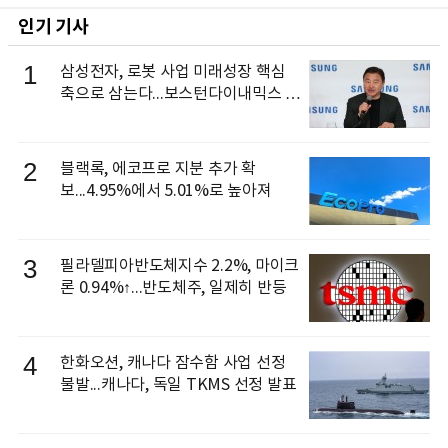
인기 기사
1
삼성전자, 로봇 사업 미래성장 핵심
축으로 삼는다...보스턴다이내믹스 출
신 이동건 부사장, 로보틱스 전략팀장
으로 선임
2
블랙록, 에코프로 지분 추가 확
보...4.95%에서 5.01%로 높아져
3
필라델피아반도체지수 2.2%, 마이크
론 0.94%↑...반도체주, 일제히 반등
4
한화오션, 캐나다 잠수함 사업 선정
불발...캐나다, 독일 TKMS 선정 발표