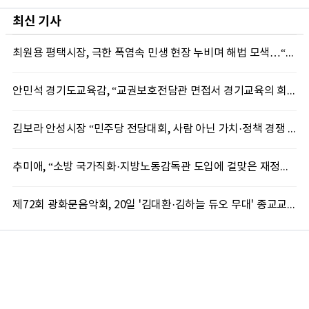
최신 기사
최원용 평택시장, 극한 폭염속 민생 현장 누비며 해법 모색…“현장에 답 있다”
안민석 경기도교육감, “교권보호전담관 면접서 경기교육의 희망 봤다”
김보라 안성시장 “민주당 전당대회, 사람 아닌 가치·정책 경쟁 돼야”
추미애, “소방 국가직화·지방노동감독관 도입에 걸맞은 재정체계 완성해야”
제72회 광화문음악회, 20일 '김대환·김하늘 듀오 무대' 종교교회서 무료 개최