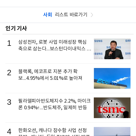
사회
리스트 바로가기
인기 기사
1
삼성전자, 로봇 사업 미래성장 핵심
축으로 삼는다...보스턴다이내믹스 출
신 이동건 부사장, 로보틱스 전략팀장
으로 선임
2
블랙록, 에코프로 지분 추가 확
보...4.95%에서 5.01%로 높아져
3
필라델피아반도체지수 2.2%, 마이크
론 0.94%↑...반도체주, 일제히 반등
4
한화오션, 캐나다 잠수함 사업 선정