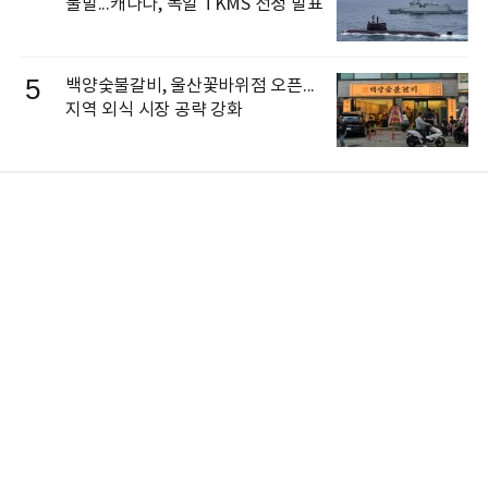
불발...캐나다, 독일 TKMS 선정 발표
5
백양숯불갈비, 울산꽃바위점 오픈...
지역 외식 시장 공략 강화