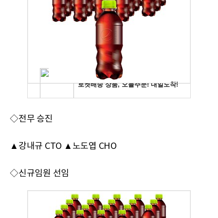
◇전무 승진
▲강내규 CTO ▲노도엽 CHO
◇신규임원 선임