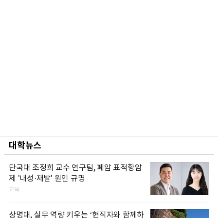
대학뉴스
단국대 조정희 교수 연구팀, 폐암 표적항암
제 '내성·재발' 원인 규명
교육
상명대, 실무 역량 키우는 ‘현직자와 함께하