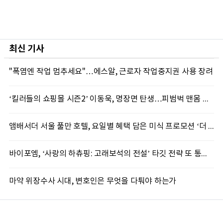
최신 기사
"폭염엔 작업 멈추세요"…에스알, 근로자 작업중지권 사용 장려
‘킬러들의 쇼핑몰 시즌2’ 이동욱, 명장면 탄생…피범벅 맨몸 액션 ‘감탄’
앰배서더 서울 풀만 호텔, 요일별 혜택 담은 미식 프로모션 ‘더 킹스 : 다이닝 프리빌리지즈’ 선봬
바이포엠, ‘사랑의 하츄핑: 고래보석의 전설’ 타깃 전략 또 통했다
마약 위장수사 시대, 변호인은 무엇을 다퉈야 하는가