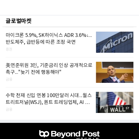
글로벌마켓
마이크론 5.9%, SK하이닉스 ADR 3.6%↓...
반도체주, 급반등에 따른 조정 국면
증권
美연준위원 3인, 기준금리 인상 공개적으로
촉구..."늦기 전에 행동해야"
금융
수학 천재 신입 연봉 100만달러 시대...월스
트리트저널(WSJ), 퀀트 트레딩업체, AI 기
업들 인재 확보 경쟁
금융