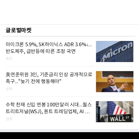
글로벌마켓
마이크론 5.9%, SK하이닉스 ADR 3.6%↓...
반도체주, 급반등에 따른 조정 국면
증권
美연준위원 3인, 기준금리 인상 공개적으로
촉구..."늦기 전에 행동해야"
금융
수학 천재 신입 연봉 100만달러 시대...월스
트리트저널(WSJ), 퀀트 트레딩업체, AI 기
업들 인재 확보 경쟁
금융