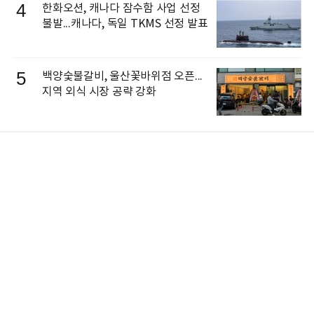
4
한화오션, 캐나다 잠수함 사업 선정
불발...캐나다, 독일 TKMS 선정 발표
5
백양숯불갈비, 울산꽃바위점 오픈...
지역 외식 시장 공략 강화