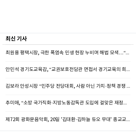
최신 기사
최원용 평택시장, 극한 폭염속 민생 현장 누비며 해법 모색…“현장에 답 있다”
안민석 경기도교육감, “교권보호전담관 면접서 경기교육의 희망 봤다”
김보라 안성시장 “민주당 전당대회, 사람 아닌 가치·정책 경쟁 돼야”
추미애, “소방 국가직화·지방노동감독관 도입에 걸맞은 재정체계 완성해야”
제72회 광화문음악회, 20일 '김대환·김하늘 듀오 무대' 종교교회서 무료 개최