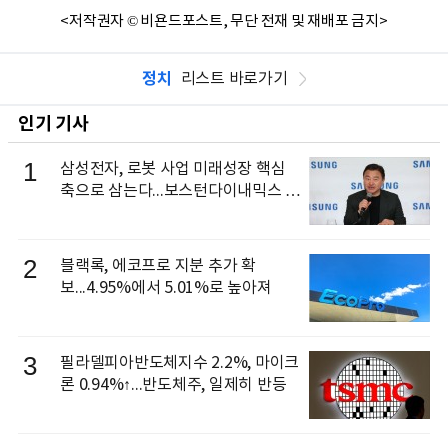
<저작권자 © 비욘드포스트, 무단 전재 및 재배포 금지>
정치
리스트 바로가기
인기 기사
1
삼성전자, 로봇 사업 미래성장 핵심
축으로 삼는다...보스턴다이내믹스 출
신 이동건 부사장, 로보틱스 전략팀장
으로 선임
2
블랙록, 에코프로 지분 추가 확
보...4.95%에서 5.01%로 높아져
3
필라델피아반도체지수 2.2%, 마이크
론 0.94%↑...반도체주, 일제히 반등