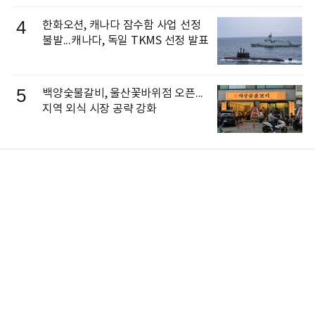
4
한화오션, 캐나다 잠수함 사업 선정
불발...캐나다, 독일 TKMS 선정 발표
5
백양숯불갈비, 울산꽃바위점 오픈...
지역 외식 시장 공략 강화