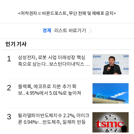
<저작권자 © 비욘드포스트, 무단 전재 및 재배포 금지>
경제
리스트 바로가기
인기 기사
1
삼성전자, 로봇 사업 미래성장 핵심
축으로 삼는다...보스턴다이내믹스 출
신 이동건 부사장, 로보틱스 전략팀장
으로 선임
2
블랙록, 에코프로 지분 추가 확
보...4.95%에서 5.01%로 높아져
3
필라델피아반도체지수 2.2%, 마이크
론 0.94%↑...반도체주, 일제히 반등