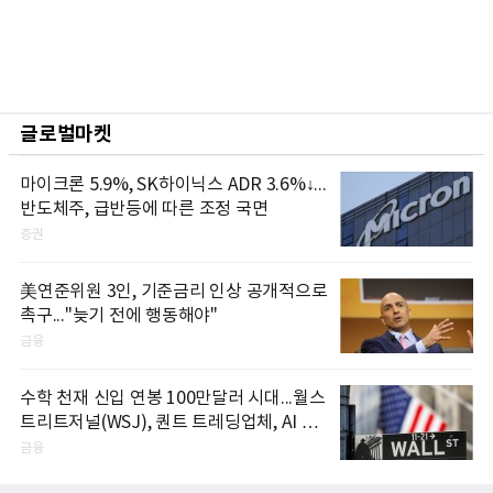
글로벌마켓
마이크론 5.9%, SK하이닉스 ADR 3.6%↓...
반도체주, 급반등에 따른 조정 국면
증권
美연준위원 3인, 기준금리 인상 공개적으로
촉구..."늦기 전에 행동해야"
금융
수학 천재 신입 연봉 100만달러 시대...월스
트리트저널(WSJ), 퀀트 트레딩업체, AI 기
업들 인재 확보 경쟁
금융