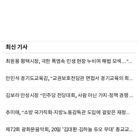
최신 기사
최원용 평택시장, 극한 폭염속 민생 현장 누비며 해법 모색…“현장에 답 있다”
안민석 경기도교육감, “교권보호전담관 면접서 경기교육의 희망 봤다”
김보라 안성시장 “민주당 전당대회, 사람 아닌 가치·정책 경쟁 돼야”
추미애, “소방 국가직화·지방노동감독관 도입에 걸맞은 재정체계 완성해야”
제72회 광화문음악회, 20일 '김대환·김하늘 듀오 무대' 종교교회서 무료 개최