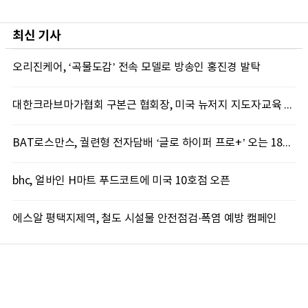
최신 기사
오리진케어, ‘곡물도감’ 전속 모델로 방송인 홍진경 발탁
대한크라브마가협회 구본근 협회장, 미국 뉴저지 지도자교육 실시
BAT로스만스, 궐련형 전자담배 ‘글로 하이퍼 프로+’ 오는 18일 출시
bhc, 얼바인 H마트 푸드코트에 미국 10호점 오픈
에스알 평택지제역, 철도 시설물 안전점검·폭염 예방 캠페인