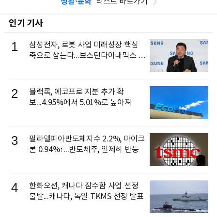
생활·문화
리스트 바로가기
인기 기사
1
삼성전자, 로봇 사업 미래성장 핵심
축으로 삼는다...보스턴다이내믹스 출
신 이동건 부사장, 로보틱스 전략팀장
으로 선임
2
블랙록, 에코프로 지분 추가 확
보...4.95%에서 5.01%로 높아져
3
필라델피아반도체지수 2.2%, 마이크
론 0.94%↑...반도체주, 일제히 반등
4
한화오션, 캐나다 잠수함 사업 선정
불발...캐나다, 독일 TKMS 선정 발표