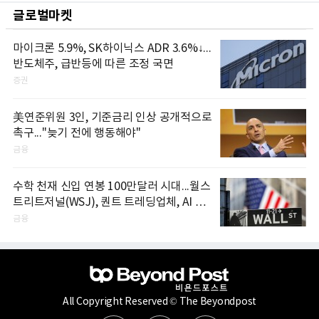
글로벌마켓
마이크론 5.9%, SK하이닉스 ADR 3.6%↓...
반도체주, 급반등에 따른 조정 국면
증권
美연준위원 3인, 기준금리 인상 공개적으로
촉구..."늦기 전에 행동해야"
금융
수학 천재 신입 연봉 100만달러 시대...월스
트리트저널(WSJ), 퀀트 트레딩업체, AI 기
업들 인재 확보 경쟁
금융
All Copyright Reserved © The Beyondpost