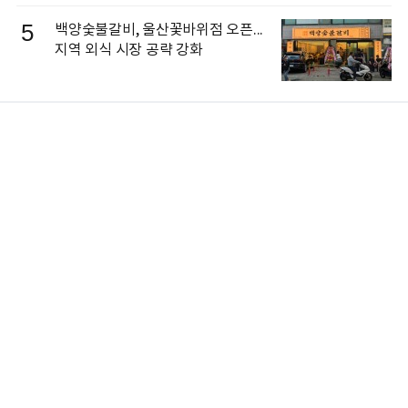
5
백양숯불갈비, 울산꽃바위점 오픈...
지역 외식 시장 공략 강화