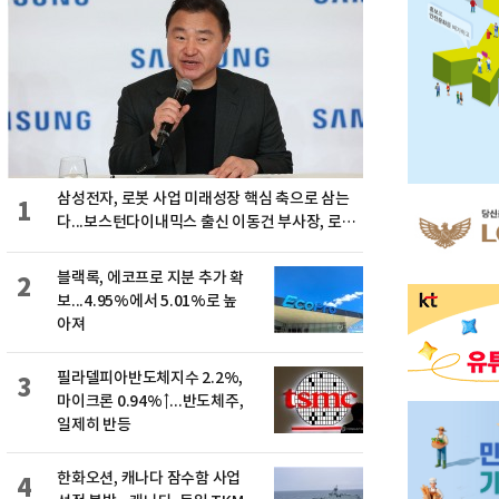
삼성전자, 로봇 사업 미래성장 핵심 축으로 삼는
1
다...보스턴다이내믹스 출신 이동건 부사장, 로보
틱스 전략팀장으로 선임
블랙록, 에코프로 지분 추가 확
2
보...4.95%에서 5.01%로 높
아져
필라델피아반도체지수 2.2%,
3
마이크론 0.94%↑...반도체주,
일제히 반등
한화오션, 캐나다 잠수함 사업
4