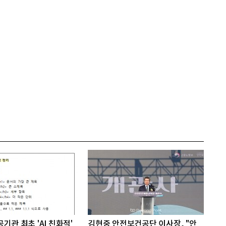
기관 최초 'AI 친화적'
김현중 안전보건공단 이사장, "안