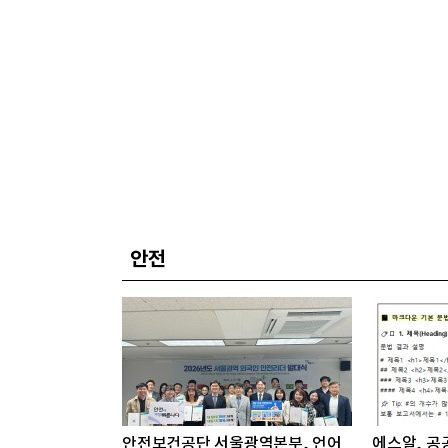
안전
안전보건공단 서울광역본부, 언어
에스알, 공공