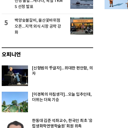
선정 불발...캐나다, 독일 TKM
S 선정 발표
백양숯불갈비, 울산꽃바위점
5
오픈...지역 외식 시장 공략 강
화
오피니언
[신형범의 千글자]...위대한 편안함, 의
자
[이경복의 아침생각]...오늘 입추인데,
더위는 더욱 기승
한동대 김준 석좌교수, 한국인 최초 ‘유
럽생화학연맹학술원’ 회원 위촉