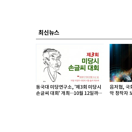
최신뉴스
동국대 미당연구소, '제3회 미당시
음저협, 국회
손글씨 대회' 개최…10월 12일까지
악 창작자 보
접수
개최