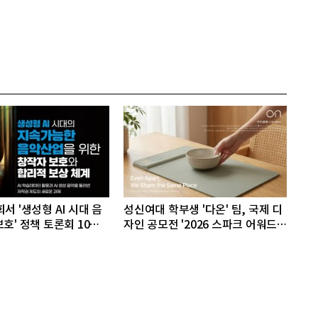
서 '생성형 AI 시대 음
성신여대 학부생 '다온' 팀, 국제 디
호' 정책 토론회 10일
자인 공모전 '2026 스파크 어워드'
동상 수상