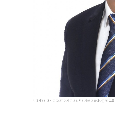
보람상조리더스 공동대표이사로 내정된 김기태 대표이사 [보람그룹 