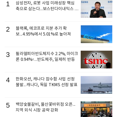
1
삼성전자, 로봇 사업 미래성장 핵심
축으로 삼는다...보스턴다이내믹스 출
신 이동건 부사장, 로보틱스 전략팀장
으로 선임
2
블랙록, 에코프로 지분 추가 확
보...4.95%에서 5.01%로 높아져
3
필라델피아반도체지수 2.2%, 마이크
론 0.94%↑...반도체주, 일제히 반등
4
한화오션, 캐나다 잠수함 사업 선정
불발...캐나다, 독일 TKMS 선정 발표
5
백양숯불갈비, 울산꽃바위점 오픈...
지역 외식 시장 공략 강화