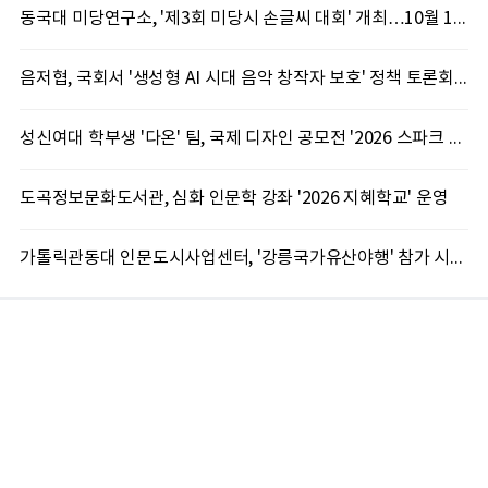
동국대 미당연구소, '제3회 미당시 손글씨 대회' 개최…10월 12일까지 접수
음저협, 국회서 '생성형 AI 시대 음악 창작자 보호' 정책 토론회 10일 개최
성신여대 학부생 '다온' 팀, 국제 디자인 공모전 '2026 스파크 어워드' 동상 수상
도곡정보문화도서관, 심화 인문학 강좌 '2026 지혜학교' 운영
가톨릭관동대 인문도시사업센터, '강릉국가유산야행' 참가 시민 15명 모집