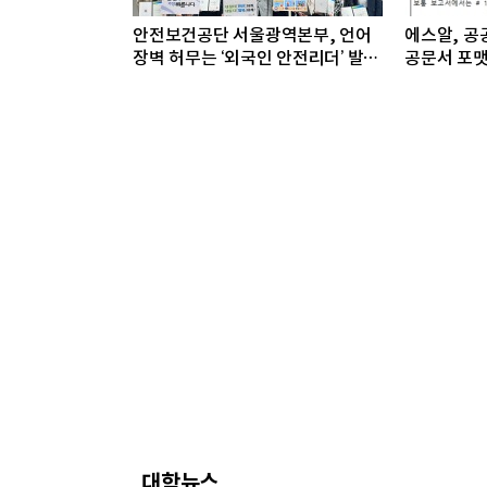
안전보건공단 서울광역본부, 언어
에스알, 공공
장벽 허무는 ‘외국인 안전리더’ 발대
공문서 포맷
식 개최
대학뉴스