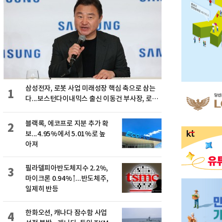
삼성전자, 로봇 사업 미래성장 핵심 축으로 삼는
1
다...보스턴다이내믹스 출신 이동건 부사장, 로보
틱스 전략팀장으로 선임
블랙록, 에코프로 지분 추가 확
2
보...4.95%에서 5.01%로 높
아져
필라델피아반도체지수 2.2%,
3
마이크론 0.94%↑...반도체주,
일제히 반등
한화오션, 캐나다 잠수함 사업
4