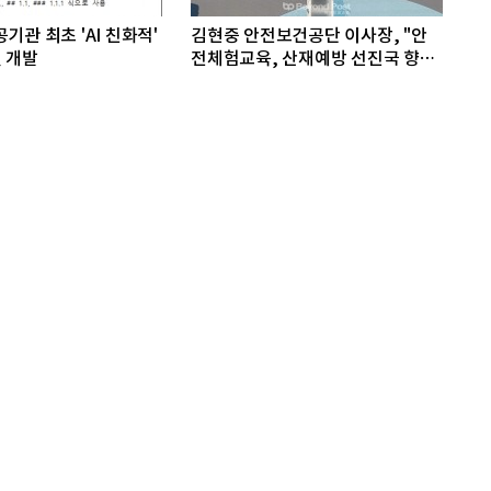
기관 최초 'AI 친화적'
김현중 안전보건공단 이사장, "안
 개발
전체험교육, 산재예방 선진국 향한
첫걸음"