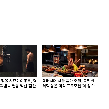
핑몰 시즌2’ 이동욱, 명
앰배서더 서울 풀만 호텔, 요일별
피범벅 맨몸 액션 ‘감탄’
혜택 담은 미식 프로모션 ‘더 킹스 :
다이닝 프리빌리지즈’ 선봬