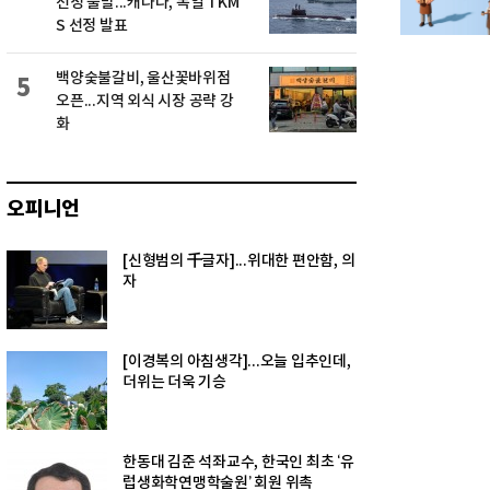
선정 불발...캐나다, 독일 TKM
S 선정 발표
백양숯불갈비, 울산꽃바위점
5
오픈...지역 외식 시장 공략 강
화
오피니언
[신형범의 千글자]...위대한 편안함, 의
자
[이경복의 아침생각]...오늘 입추인데,
더위는 더욱 기승
한동대 김준 석좌교수, 한국인 최초 ‘유
럽생화학연맹학술원’ 회원 위촉