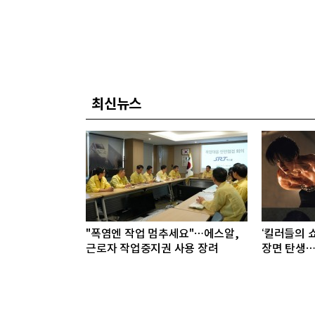
최신뉴스
"폭염엔 작업 멈추세요"…에스알,
‘킬러들의 쇼
근로자 작업중지권 사용 장려
장면 탄생…