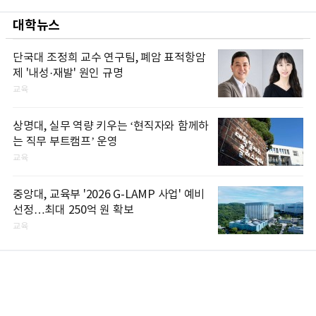
대학뉴스
단국대 조정희 교수 연구팀, 폐암 표적항암
제 '내성·재발' 원인 규명
교육
상명대, 실무 역량 키우는 ‘현직자와 함께하
는 직무 부트캠프’ 운영
교육
중앙대, 교육부 '2026 G-LAMP 사업' 예비
선정…최대 250억 원 확보
교육