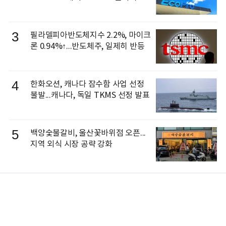
3
필라델피아반도체지수 2.2%, 마이크
론 0.94%↑...반도체주, 일제히 반등
4
한화오션, 캐나다 잠수함 사업 선정
불발...캐나다, 독일 TKMS 선정 발표
5
백양숯불갈비, 울산꽃바위점 오픈...
지역 외식 시장 공략 강화