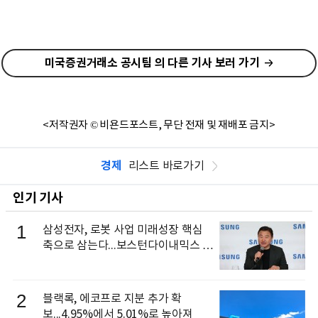
미국증권거래소 공시팀 의 다른 기사 보러 가기
<저작권자 © 비욘드포스트, 무단 전재 및 재배포 금지>
경제
리스트 바로가기
인기 기사
1
삼성전자, 로봇 사업 미래성장 핵심
축으로 삼는다...보스턴다이내믹스 출
신 이동건 부사장, 로보틱스 전략팀장
으로 선임
2
블랙록, 에코프로 지분 추가 확
보...4.95%에서 5.01%로 높아져