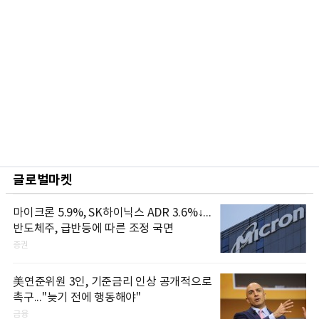
글로벌마켓
마이크론 5.9%, SK하이닉스 ADR 3.6%↓...
반도체주, 급반등에 따른 조정 국면
증권
美연준위원 3인, 기준금리 인상 공개적으로
촉구..."늦기 전에 행동해야"
금융