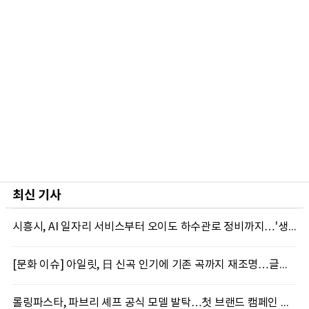
최신 기사
시흥시, AI 일자리 서비스부터 오이도 하수관로 정비까지…'생활밀착 행정' 강화
[문화 이슈] 아일릿, 日 신곡 인기에 기존 곡까지 재조명…글로벌 영향력 확장
롤링파스타, 파브리 셰프 공식 모델 발탁…첫 브랜드 캠페인 공개