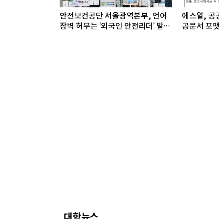
안전보건공단 서울광역본부, 언어
에스알, 공공
장벽 허무는 ‘외국인 안전리더’ 발대
공문서 포맷
식 개최
대학뉴스