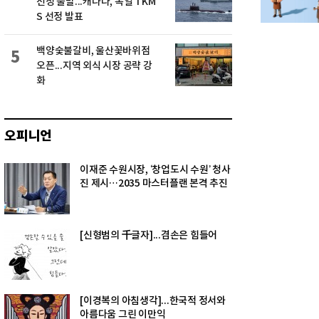
선정 불발...캐나다, 독일 TKM
S 선정 발표
백양숯불갈비, 울산꽃바위점
5
오픈...지역 외식 시장 공략 강
화
오피니언
이재준 수원시장, ‘창업도시 수원’ 청사
진 제시…2035 마스터플랜 본격 추진
[신형범의 千글자]...겸손은 힘들어
[이경복의 아침생각]...한국적 정서와
아름다움 그린 이만익