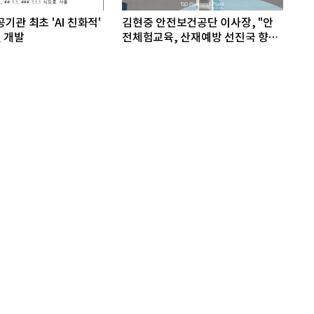
기관 최초 'AI 친화적'
김현중 안전보건공단 이사장, "안
 개발
전체험교육, 산재예방 선진국 향한
첫걸음"