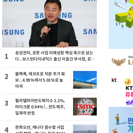
삼성전자, 로봇 사업 미래성장 핵심 축으로 삼는
1
다...보스턴다이내믹스 출신 이동건 부사장, 로보
틱스 전략팀장으로 선임
블랙록, 에코프로 지분 추가 확
2
보...4.95%에서 5.01%로 높
아져
필라델피아반도체지수 2.2%,
3
마이크론 0.94%↑...반도체주,
일제히 반등
한화오션, 캐나다 잠수함 사업
4