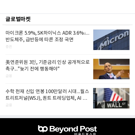
글로벌마켓
마이크론 5.9%, SK하이닉스 ADR 3.6%↓...
반도체주, 급반등에 따른 조정 국면
증권
美연준위원 3인, 기준금리 인상 공개적으로
촉구..."늦기 전에 행동해야"
금융
수학 천재 신입 연봉 100만달러 시대...월스
트리트저널(WSJ), 퀀트 트레딩업체, AI 기
업들 인재 확보 경쟁
금융