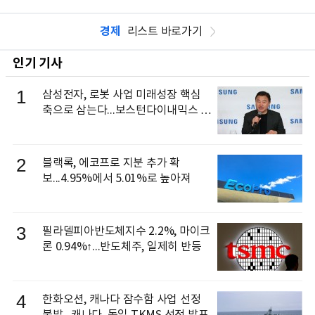
경제
리스트 바로가기
인기 기사
1
삼성전자, 로봇 사업 미래성장 핵심
축으로 삼는다...보스턴다이내믹스 출
신 이동건 부사장, 로보틱스 전략팀장
으로 선임
2
블랙록, 에코프로 지분 추가 확
보...4.95%에서 5.01%로 높아져
3
필라델피아반도체지수 2.2%, 마이크
론 0.94%↑...반도체주, 일제히 반등
4
한화오션, 캐나다 잠수함 사업 선정