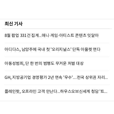
최신 기사
8월 팝업 331건 집계...애니·게임·아티스트 콘텐츠 잇달아
아디다스, 남양주에 국내 첫 '오리지널스' 단독 아울렛 연다
아동성범죄, 단 한 번의 범행도 무거운 처벌 대상
GH, 지방공기업 경영평가 2년 연속 '우수'…전국 상위권 자리매김
플레인팟, 오프라인 고객 만난다...하우스오브신세계 청담 '트웰브'서 브랜드 첫 팝업 운영