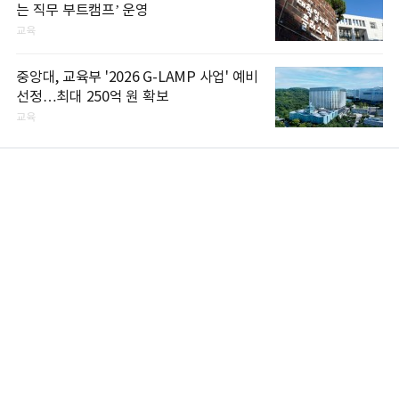
는 직무 부트캠프’ 운영
교육
중앙대, 교육부 '2026 G-LAMP 사업' 예비
선정…최대 250억 원 확보
교육