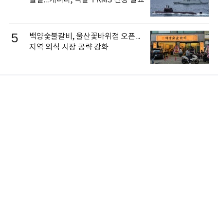
불발...캐나다, 독일 TKMS 선정 발표
5
백양숯불갈비, 울산꽃바위점 오픈...
지역 외식 시장 공략 강화