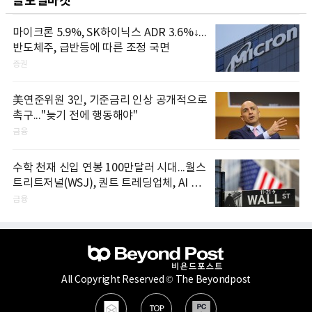
글로벌마켓
마이크론 5.9%, SK하이닉스 ADR 3.6%↓...
반도체주, 급반등에 따른 조정 국면
증권
美연준위원 3인, 기준금리 인상 공개적으로
촉구..."늦기 전에 행동해야"
금융
수학 천재 신입 연봉 100만달러 시대...월스
트리트저널(WSJ), 퀀트 트레딩업체, AI 기
업들 인재 확보 경쟁
금융
All Copyright Reserved © The Beyondpost