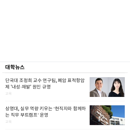
대학뉴스
단국대 조정희 교수 연구팀, 폐암 표적항암
제 '내성·재발' 원인 규명
교육
상명대, 실무 역량 키우는 ‘현직자와 함께하
는 직무 부트캠프’ 운영
교육