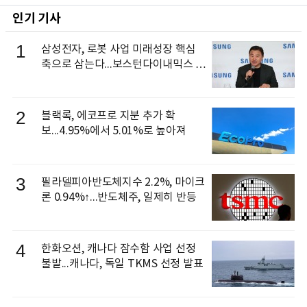
인기 기사
1
삼성전자, 로봇 사업 미래성장 핵심
축으로 삼는다...보스턴다이내믹스 출
신 이동건 부사장, 로보틱스 전략팀장
으로 선임
2
블랙록, 에코프로 지분 추가 확
보...4.95%에서 5.01%로 높아져
3
필라델피아반도체지수 2.2%, 마이크
론 0.94%↑...반도체주, 일제히 반등
4
한화오션, 캐나다 잠수함 사업 선정
불발...캐나다, 독일 TKMS 선정 발표