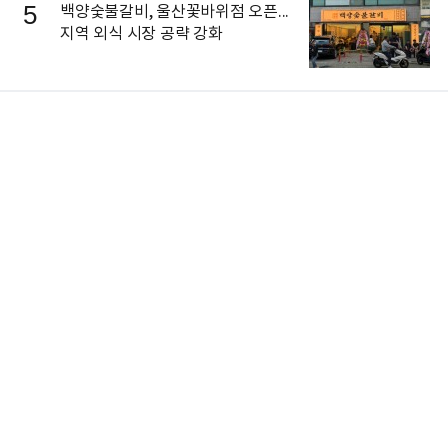
5
백양숯불갈비, 울산꽃바위점 오픈...
지역 외식 시장 공략 강화