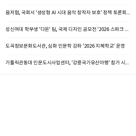
음저협, 국회서 '생성형 AI 시대 음악 창작자 보호' 정책 토론회 10일 개최
성신여대 학부생 '다온' 팀, 국제 디자인 공모전 '2026 스파크 어워드' 동상 수상
도곡정보문화도서관, 심화 인문학 강좌 '2026 지혜학교' 운영
가톨릭관동대 인문도시사업센터, '강릉국가유산야행' 참가 시민 15명 모집