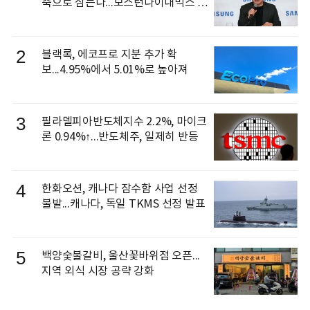
축으로 삼는다...보스턴다이내믹스 출
신 이동건 부사장, 로보틱스 전략팀장
으로 선임
2
블랙록, 에코프로 지분 추가 확
보...4.95%에서 5.01%로 높아져
3
필라델피아반도체지수 2.2%, 마이크
론 0.94%↑...반도체주, 일제히 반등
4
한화오션, 캐나다 잠수함 사업 선정
불발...캐나다, 독일 TKMS 선정 발표
5
백양숯불갈비, 울산꽃바위점 오픈...
지역 외식 시장 공략 강화