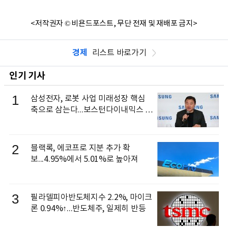
<저작권자 © 비욘드포스트, 무단 전재 및 재배포 금지>
경제
리스트 바로가기
인기 기사
1
삼성전자, 로봇 사업 미래성장 핵심
축으로 삼는다...보스턴다이내믹스 출
신 이동건 부사장, 로보틱스 전략팀장
으로 선임
2
블랙록, 에코프로 지분 추가 확
보...4.95%에서 5.01%로 높아져
3
필라델피아반도체지수 2.2%, 마이크
론 0.94%↑...반도체주, 일제히 반등