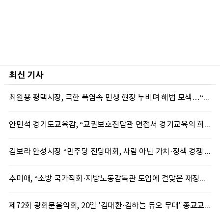
최신 기사
최원용 평택시장, 극한 폭염속 민생 현장 누비며 해법 모색…“현장에 답 있다”
안민석 경기도교육감, “교권보호전담관 면접서 경기교육의 희망 봤다”
김보라 안성시장 “민주당 전당대회, 사람 아닌 가치·정책 경쟁 돼야”
추미애, “소방 국가직화·지방노동감독관 도입에 걸맞은 재정체계 완성해야”
제72회 광화문음악회, 20일 '김대환·김하늘 듀오 무대' 종교교회서 무료 개최