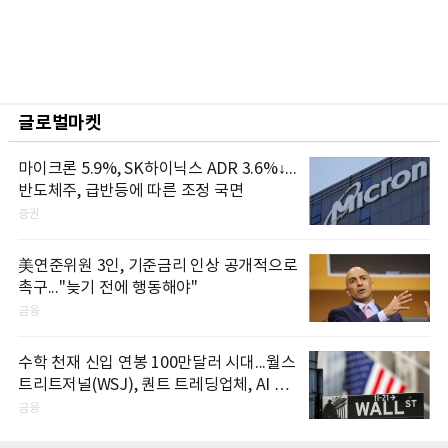
글로벌마켓
마이크론 5.9%, SK하이닉스 ADR 3.6%↓...
반도체주, 급반등에 따른 조정 국면
증권
美연준위원 3인, 기준금리 인상 공개적으로
촉구..."늦기 전에 행동해야"
금융
수학 천재 신입 연봉 100만달러 시대...월스
트리트저널(WSJ), 퀀트 트레딩업체, AI 기
업들 인재 확보 경쟁
금융