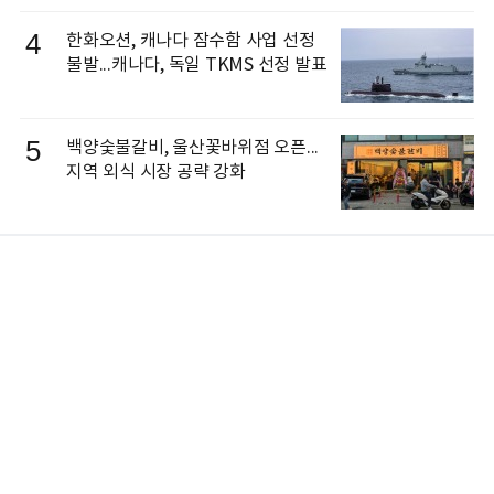
4
한화오션, 캐나다 잠수함 사업 선정
불발...캐나다, 독일 TKMS 선정 발표
5
백양숯불갈비, 울산꽃바위점 오픈...
지역 외식 시장 공략 강화