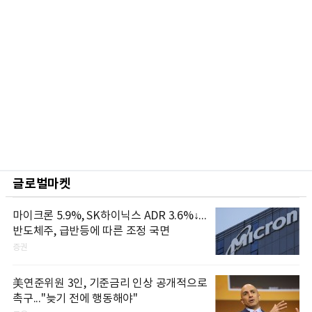
글로벌마켓
마이크론 5.9%, SK하이닉스 ADR 3.6%↓...
반도체주, 급반등에 따른 조정 국면
증권
美연준위원 3인, 기준금리 인상 공개적으로
촉구..."늦기 전에 행동해야"