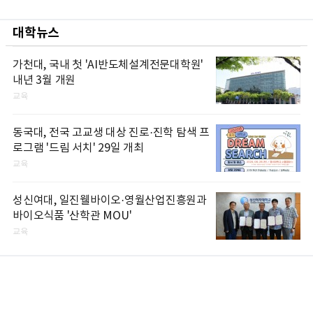
대학뉴스
가천대, 국내 첫 'AI반도체설계전문대학원'
내년 3월 개원
교육
동국대, 전국 고교생 대상 진로·진학 탐색 프
로그램 '드림 서치' 29일 개최
교육
성신여대, 일진웰바이오·영월산업진흥원과
바이오식품 '산학관 MOU'
교육