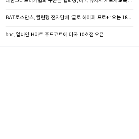
대한크라브마가협회 구본근 협회장, 미국 뉴저지 지도자교육 실시
BAT로스만스, 궐련형 전자담배 ‘글로 하이퍼 프로+’ 오는 18일 출시
bhc, 얼바인 H마트 푸드코트에 미국 10호점 오픈