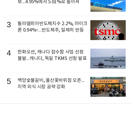
보...4.95%에서 5.01%로 높아져
3
필라델피아반도체지수 2.2%, 마이크
론 0.94%↑...반도체주, 일제히 반등
4
한화오션, 캐나다 잠수함 사업 선정
불발...캐나다, 독일 TKMS 선정 발표
5
백양숯불갈비, 울산꽃바위점 오픈...
지역 외식 시장 공략 강화