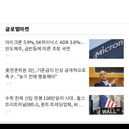
글로벌마켓
마이크론 5.9%, SK하이닉스 ADR 3.6%↓...
반도체주, 급반등에 따른 조정 국면
증권
美연준위원 3인, 기준금리 인상 공개적으로
촉구..."늦기 전에 행동해야"
금융
수학 천재 신입 연봉 100만달러 시대...월스
트리트저널(WSJ), 퀀트 트레딩업체, AI 기
업들 인재 확보 경쟁
금융