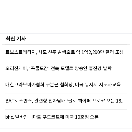
최신 기사
로보스트래티지, 사모 신주 발행으로 약 1억2,290만 달러 조성
오리진케어, ‘곡물도감’ 전속 모델로 방송인 홍진경 발탁
대한크라브마가협회 구본근 협회장, 미국 뉴저지 지도자교육 실시
BAT로스만스, 궐련형 전자담배 ‘글로 하이퍼 프로+’ 오는 18일 출시
bhc, 얼바인 H마트 푸드코트에 미국 10호점 오픈