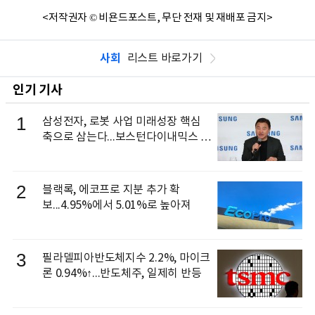
<저작권자 © 비욘드포스트, 무단 전재 및 재배포 금지>
사회
리스트 바로가기
인기 기사
1
삼성전자, 로봇 사업 미래성장 핵심
축으로 삼는다...보스턴다이내믹스 출
신 이동건 부사장, 로보틱스 전략팀장
으로 선임
2
블랙록, 에코프로 지분 추가 확
보...4.95%에서 5.01%로 높아져
3
필라델피아반도체지수 2.2%, 마이크
론 0.94%↑...반도체주, 일제히 반등