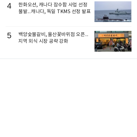
4
한화오션, 캐나다 잠수함 사업 선정
불발...캐나다, 독일 TKMS 선정 발표
5
백양숯불갈비, 울산꽃바위점 오픈...
지역 외식 시장 공략 강화