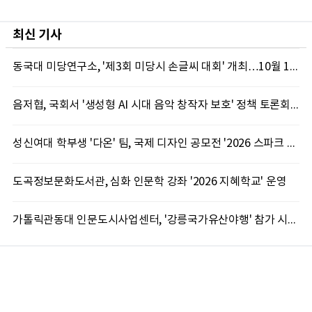
최신 기사
동국대 미당연구소, '제3회 미당시 손글씨 대회' 개최…10월 12일까지 접수
음저협, 국회서 '생성형 AI 시대 음악 창작자 보호' 정책 토론회 10일 개최
성신여대 학부생 '다온' 팀, 국제 디자인 공모전 '2026 스파크 어워드' 동상 수상
도곡정보문화도서관, 심화 인문학 강좌 '2026 지혜학교' 운영
가톨릭관동대 인문도시사업센터, '강릉국가유산야행' 참가 시민 15명 모집