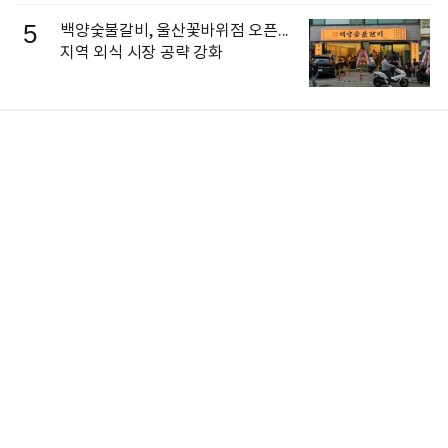
5
백양숯불갈비, 울산꽃바위점 오픈...
지역 외식 시장 공략 강화