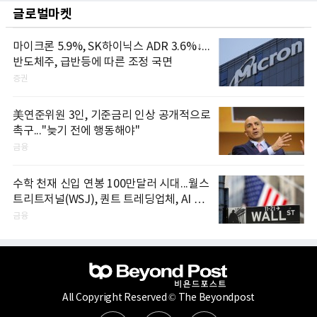
글로벌마켓
마이크론 5.9%, SK하이닉스 ADR 3.6%↓...
반도체주, 급반등에 따른 조정 국면
증권
美연준위원 3인, 기준금리 인상 공개적으로
촉구..."늦기 전에 행동해야"
금융
수학 천재 신입 연봉 100만달러 시대...월스
트리트저널(WSJ), 퀀트 트레딩업체, AI 기
업들 인재 확보 경쟁
금융
All Copyright Reserved © The Beyondpost