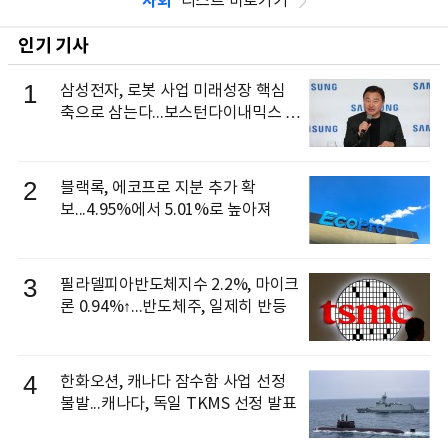
사회
리스트 바로가기
인기 기사
1
삼성전자, 로봇 사업 미래성장 핵심
축으로 삼는다...보스턴다이내믹스 출
신 이동건 부사장, 로보틱스 전략팀장
으로 선임
2
블랙록, 에코프로 지분 추가 확
보...4.95%에서 5.01%로 높아져
3
필라델피아반도체지수 2.2%, 마이크
론 0.94%↑...반도체주, 일제히 반등
4
한화오션, 캐나다 잠수함 사업 선정
불발...캐나다, 독일 TKMS 선정 발표