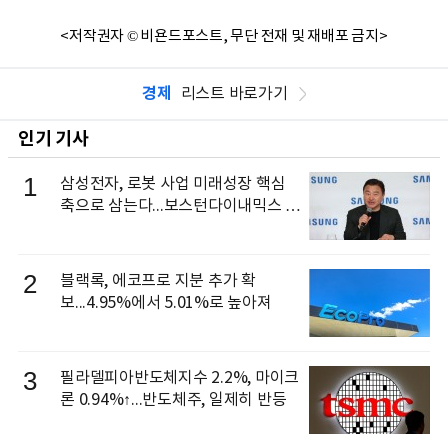
<저작권자 © 비욘드포스트, 무단 전재 및 재배포 금지>
경제
리스트 바로가기
인기 기사
1
삼성전자, 로봇 사업 미래성장 핵심
축으로 삼는다...보스턴다이내믹스 출
신 이동건 부사장, 로보틱스 전략팀장
으로 선임
2
블랙록, 에코프로 지분 추가 확
보...4.95%에서 5.01%로 높아져
3
필라델피아반도체지수 2.2%, 마이크
론 0.94%↑...반도체주, 일제히 반등