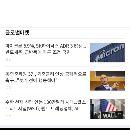
글로벌마켓
마이크론 5.9%, SK하이닉스 ADR 3.6%↓...
반도체주, 급반등에 따른 조정 국면
증권
美연준위원 3인, 기준금리 인상 공개적으로
촉구..."늦기 전에 행동해야"
금융
수학 천재 신입 연봉 100만달러 시대...월스
트리트저널(WSJ), 퀀트 트레딩업체, AI 기
업들 인재 확보 경쟁
금융