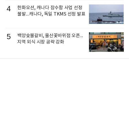
4
한화오션, 캐나다 잠수함 사업 선정
불발...캐나다, 독일 TKMS 선정 발표
5
백양숯불갈비, 울산꽃바위점 오픈...
지역 외식 시장 공략 강화