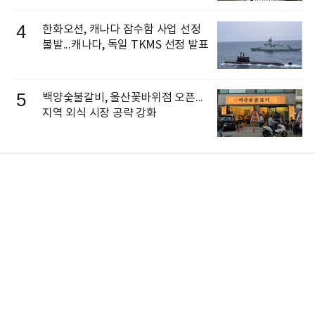
4
한화오션, 캐나다 잠수함 사업 선정
불발...캐나다, 독일 TKMS 선정 발표
5
백양숯불갈비, 울산꽃바위점 오픈...
지역 외식 시장 공략 강화