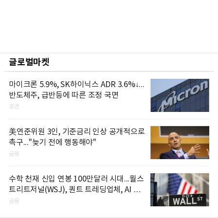
글로벌마켓
마이크론 5.9%, SK하이닉스 ADR 3.6%↓...
반도체주, 급반등에 따른 조정 국면
증권
美연준위원 3인, 기준금리 인상 공개적으로
촉구..."늦기 전에 행동해야"
금융
수학 천재 신입 연봉 100만달러 시대...월스
트리트저널(WSJ), 퀀트 트레딩업체, AI 기
업들 인재 확보 경쟁
금융