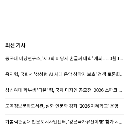
최신 기사
동국대 미당연구소, '제3회 미당시 손글씨 대회' 개최…10월 12일까지 접수
음저협, 국회서 '생성형 AI 시대 음악 창작자 보호' 정책 토론회 10일 개최
성신여대 학부생 '다온' 팀, 국제 디자인 공모전 '2026 스파크 어워드' 동상 수상
도곡정보문화도서관, 심화 인문학 강좌 '2026 지혜학교' 운영
가톨릭관동대 인문도시사업센터, '강릉국가유산야행' 참가 시민 15명 모집