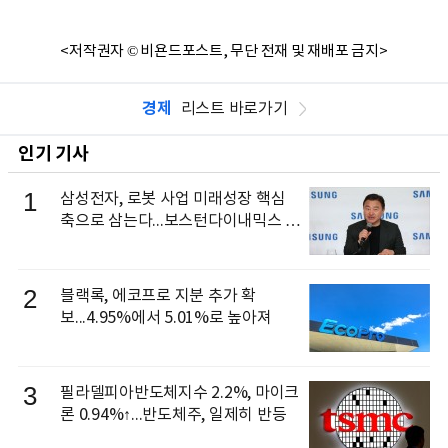
<저작권자 © 비욘드포스트, 무단 전재 및 재배포 금지>
경제
리스트 바로가기
인기 기사
1
삼성전자, 로봇 사업 미래성장 핵심
축으로 삼는다...보스턴다이내믹스 출
신 이동건 부사장, 로보틱스 전략팀장
으로 선임
2
블랙록, 에코프로 지분 추가 확
보...4.95%에서 5.01%로 높아져
3
필라델피아반도체지수 2.2%, 마이크
론 0.94%↑...반도체주, 일제히 반등