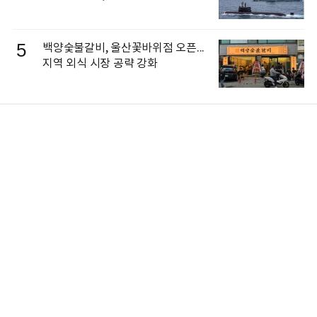
5
백양숯불갈비, 울산꽃바위점 오픈...
지역 외식 시장 공략 강화