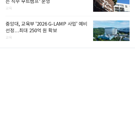
는 직무 부트캠프’ 운영
교육
중앙대, 교육부 '2026 G-LAMP 사업' 예비
선정…최대 250억 원 확보
교육