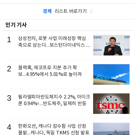
경제
리스트 바로가기
인기 기사
1
삼성전자, 로봇 사업 미래성장 핵심
축으로 삼는다...보스턴다이내믹스 출
신 이동건 부사장, 로보틱스 전략팀장
으로 선임
2
블랙록, 에코프로 지분 추가 확
보...4.95%에서 5.01%로 높아져
3
필라델피아반도체지수 2.2%, 마이크
론 0.94%↑...반도체주, 일제히 반등
4
한화오션, 캐나다 잠수함 사업 선정
불발...캐나다, 독일 TKMS 선정 발표