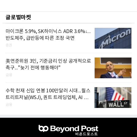
글로벌마켓
마이크론 5.9%, SK하이닉스 ADR 3.6%↓...
반도체주, 급반등에 따른 조정 국면
증권
美연준위원 3인, 기준금리 인상 공개적으로
촉구..."늦기 전에 행동해야"
금융
수학 천재 신입 연봉 100만달러 시대...월스
트리트저널(WSJ), 퀀트 트레딩업체, AI 기
업들 인재 확보 경쟁
금융