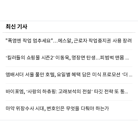
최신 기사
"폭염엔 작업 멈추세요"…에스알, 근로자 작업중지권 사용 장려
‘킬러들의 쇼핑몰 시즌2’ 이동욱, 명장면 탄생…피범벅 맨몸 액션 ‘감탄’
앰배서더 서울 풀만 호텔, 요일별 혜택 담은 미식 프로모션 ‘더 킹스 : 다이닝 프리빌리지즈’ 선봬
바이포엠, ‘사랑의 하츄핑: 고래보석의 전설’ 타깃 전략 또 통했다
마약 위장수사 시대, 변호인은 무엇을 다퉈야 하는가