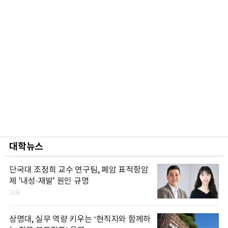
대학뉴스
단국대 조정희 교수 연구팀, 폐암 표적항암
제 '내성·재발' 원인 규명
교육
상명대, 실무 역량 키우는 ‘현직자와 함께하