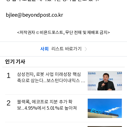
bjlee@beyondpost.co.kr
<저작권자 © 비욘드포스트, 무단 전재 및 재배포 금지>
사회
리스트 바로가기
인기 기사
1
삼성전자, 로봇 사업 미래성장 핵심
축으로 삼는다...보스턴다이내믹스 출
신 이동건 부사장, 로보틱스 전략팀장
으로 선임
2
블랙록, 에코프로 지분 추가 확
보...4.95%에서 5.01%로 높아져