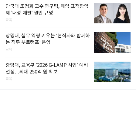
단국대 조정희 교수 연구팀, 폐암 표적항암
제 '내성·재발' 원인 규명
교육
상명대, 실무 역량 키우는 ‘현직자와 함께하
는 직무 부트캠프’ 운영
교육
중앙대, 교육부 '2026 G-LAMP 사업' 예비
선정…최대 250억 원 확보
교육