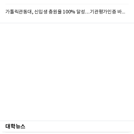
가톨릭관동대, 신입생 충원율 100% 달성…기관평가인증 바탕 학생 지원 '가속'
대학뉴스