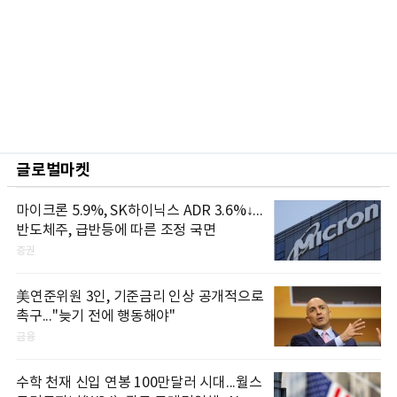
글로벌마켓
마이크론 5.9%, SK하이닉스 ADR 3.6%↓...
반도체주, 급반등에 따른 조정 국면
증권
美연준위원 3인, 기준금리 인상 공개적으로
촉구..."늦기 전에 행동해야"
금융
수학 천재 신입 연봉 100만달러 시대...월스