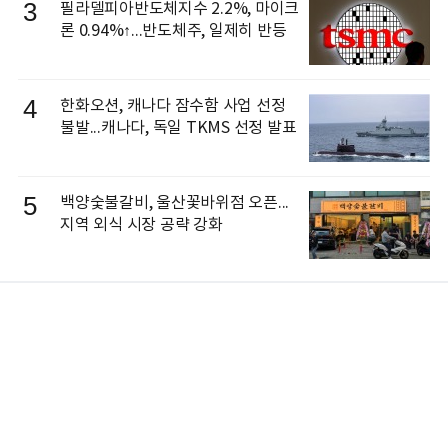
3
필라델피아반도체지수 2.2%, 마이크
론 0.94%↑...반도체주, 일제히 반등
4
한화오션, 캐나다 잠수함 사업 선정
불발...캐나다, 독일 TKMS 선정 발표
5
백양숯불갈비, 울산꽃바위점 오픈...
지역 외식 시장 공략 강화